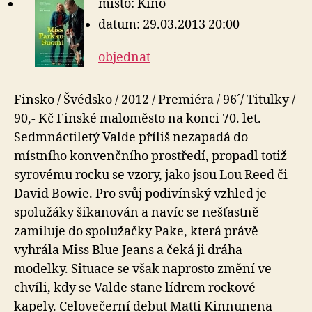
místo: Kino
datum: 29.03.2013 20:00
objednat
Finsko / Švédsko / 2012 / Premiéra / 96´/ Titulky /
90,- Kč Finské maloměsto na konci 70. let.
Sedmnáctiletý Valde příliš nezapadá do
místního konvenčního prostředí, propadl totiž
syrovému rocku se vzory, jako jsou Lou Reed či
David Bowie. Pro svůj podivínský vzhled je
spolužáky šikanován a navíc se nešťastně
zamiluje do spolužačky Pake, která právě
vyhrála Miss Blue Jeans a čeká ji dráha
modelky. Situace se však naprosto změní ve
chvíli, kdy se Valde stane lídrem rockové
kapely. Celovečerní debut Matti Kinnunena