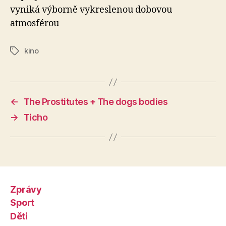
vyniká výborně vykreslenou dobovou
atmosférou
kino
Štítky
←
The Prostitutes + The dogs bodies
→
Ticho
Zprávy
Sport
Děti