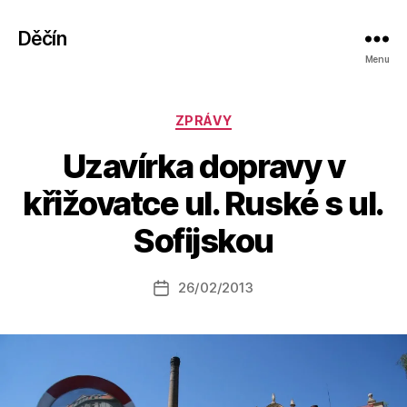
Děčín
Menu
Rubriky
ZPRÁVY
Uzavírka dopravy v
A
křižovatce ul. Ruské s ul.
u
t
Sofijskou
o
r:
Autor
26/02/2013
a
Datum
příspěvku
l
příspěvku
e
s
o