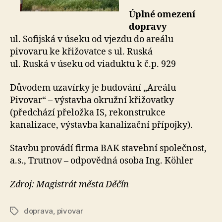
Úplné omezení
dopravy
ul. Sofijská v úseku od vjezdu do areálu
pivovaru ke křižovatce s ul. Ruská
ul. Ruská v úseku od viaduktu k č.p. 929
Důvodem uzavírky je budování „Areálu
Pivovar“ – výstavba okružní křižovatky
(předchází přeložka IS, rekonstrukce
kanalizace, výstavba kanalizační přípojky).
Stavbu provádí firma BAK stavební společnost,
a.s., Trutnov – odpovědná osoba Ing. Köhler
Zdroj: Magistrát města Děčín
doprava
,
pivovar
Štítky