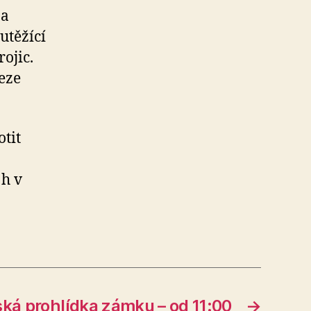
na
utěžící
ojic.
eze
tit
 h v
ká prohlídka zámku – od 11:00
→