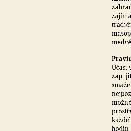
zahrad
zajíma
tradič
masopu
medvě
Pravi
Účast 
zapojit
smažen
nejpoz
možné 
prostř
každéh
hodin 