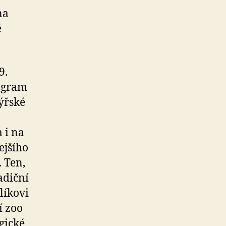
na
é
9.
rogram
týřské
 i na
ejšího
. Ten,
adiční
líkovi
í zoo
gické