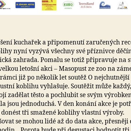
šení kuchařek a připomenutí zaručených rec
lihy nyní vyzývá všechny své příznivce děčí
ická zahrada. Pomalu se totiž připravuje na 
velkou letošní akci – Masopust ze zoo na záme
 rámci již po několik let soutěž O nejchutnější
stní koblihu vyhlašuje. Soutěžit může každý
ojí zadělat těsto a pochlubit se svým výrobke
la jsou jednoduchá. V den konání akce je pot
 donést tři smažené koblihy vlastní výroby.
šovat se mohou lidé až do data akce, přesněji
hodin. „Porota bude při degustaci hodnotit tři