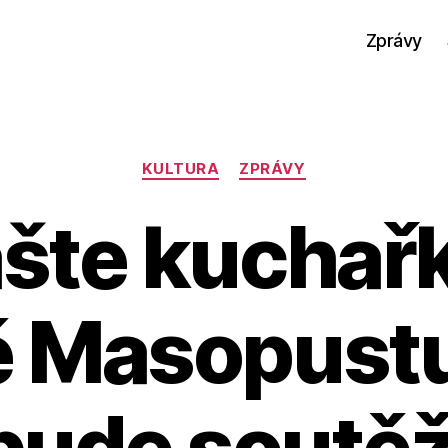
Zprávy
Rubriky
KULTURA
ZPRÁVY
šte kuchařk
ě Masopustu
bude soutěž