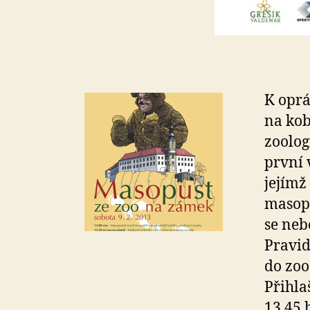
K oprá
na kob
zoolog
první 
jejímž
masopu
se neb
Pravid
do zoo
Přihla
13.45 