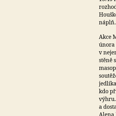
rozhod
Houško
náplň.
Akce M
února 
v neje
stěně 
masopu
soutěž
jedlík
kdo př
výhru.
a dost
Alena 