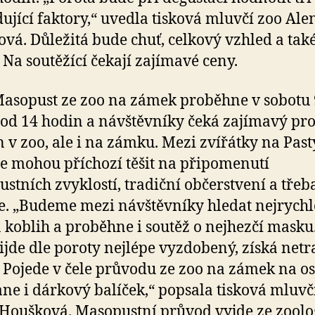
ující faktory,“ uvedla tisková mluvčí zoo Ale
vá. Důležitá bude chuť, celkový vzhled a tak
 Na soutěžící čekají zajímavé ceny.
asopust ze zoo na zámek proběhne v sobotu 
od 14 hodin a návštěvníky čeká zajímavý p
n v zoo, ale i na zámku. Mezi zvířátky na Pas
se mohou příchozí těšit na připomenutí
stních zvyklostí, tradiční občerstvení a třeba
e. „Budeme mezi návštěvníky hledat nejrychl
a koblih a proběhne i soutěž o nejhezčí masku
ijde dle poroty nejlépe vyzdobený, získá netr
 Pojede v čele průvodu ze zoo na zámek na os
ane i dárkový balíček,“ popsala tisková mluvč
Houšková. Masopustní průvod vyjde ze zoolo