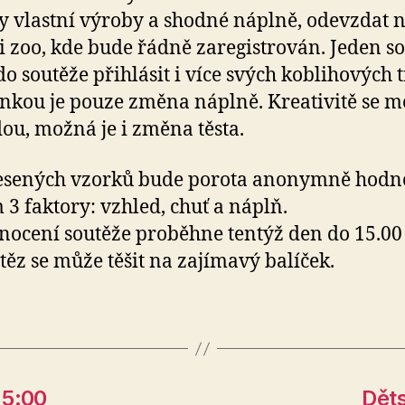
y vlastní výroby a shodné náplně, odevzdat 
i zoo, kde bude řádně zaregistrován. Jeden so
o soutěže přihlásit i více svých koblihových tr
kou je pouze změna náplně. Kreativitě se m
ou, možná je i změna těsta.
esených vzorků bude porota anonymně hodno
 3 faktory: vzhled, chuť a náplň.
ocení soutěže proběhne tentýž den do 15.00
ítěz se může těšit na zajímavý balíček.
15:00
Děts