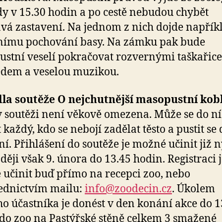
y v 15.30 hodin a po cestě nebudou chybět
vá zastavení. Na jednom z nich dojde napřík
nímu pochování basy. Na zámku pak bude
stní veselí pokračovat rozvernými taškařice
dem a veselou muzikou.
dla soutěže O nejchutnější masopustní kob
v soutěži není věkově omezena. Může se do ní
 každý, kdo se nebojí zadělat těsto a pustit se
í. Přihlášení do soutěže je možné učinit již n
ději však 9. února do 13.45 hodin. Registraci 
učinit buď přímo na recepci zoo, nebo
ednictvím mailu:
info@zoodecin.cz
. Úkolem
o účastníka je donést v den konání akce do 1
do zoo na Pastýřské stěně celkem 3 smažené