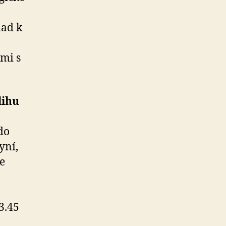
lad k
mi s
lihu
 do
yní,
je
3.45