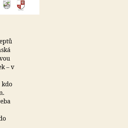
eptů
nská
svou
k – v
, kdo
m.
řeba
 do