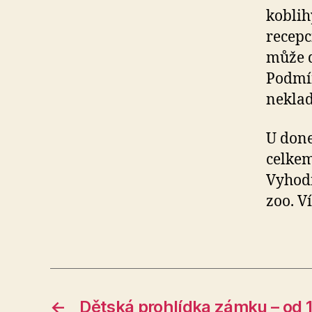
koblih
recepc
může d
Podmín
neklad
U don
celkem
Vyhodn
zoo. V
←
Dětská prohlídka zámku – od 