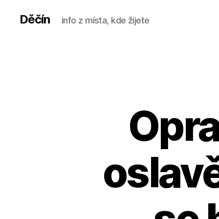
Děčín
info z místa, kde žijete
Opra
oslav
se 