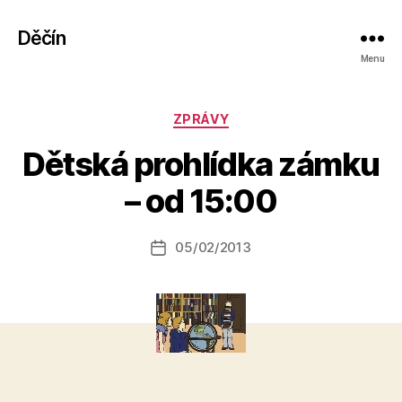
Děčín
Menu
Rubriky
ZPRÁVY
A
Dětská prohlídka zámku
u
t
– od 15:00
o
r:
Autor
05/02/2013
a
Datum
příspěvku
l
příspěvku
e
s
o