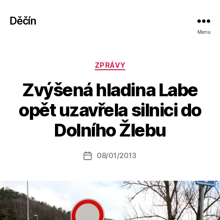
Děčín
Menu
Rubriky
ZPRÁVY
Zvýšená hladina Labe
A
opět uzavřela silnici do
u
t
Dolního Žlebu
o
r:
Autor
08/01/2013
a
Datum
příspěvku
l
příspěvku
e
s
o