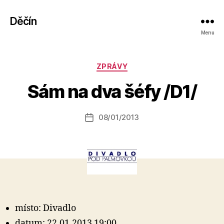
Děčín
Menu
A
Rubriky
ZPRÁVY
u
t
Sám na dva šéfy /D1/
o
r:
Autor
08/01/2013
a
Datum
příspěvku
l
příspěvku
e
s
o
místo: Divadlo
datum: 22.01.2013 19:00