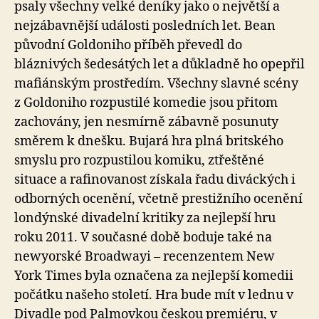
psaly všechny velké deníky jako o největší a
nejzábavnější události posledních let. Bean
původní Goldoniho příběh převedl do
bláznivých šedesátých let a důkladně ho opepřil
mafiánským prostředím. Všechny slavné scény
z Goldoniho rozpustilé komedie jsou přitom
zachovány, jen nesmírně zábavně posunuty
směrem k dnešku. Bujará hra plná britského
smyslu pro rozpustilou komiku, ztřeštěné
situace a rafinovanost získala řadu diváckých i
odborných ocenění, včetně prestižního ocenění
londýnské divadelní kritiky za nejlepší hru
roku 2011. V současné době boduje také na
newyorské Broadwayi – recenzentem New
York Times byla označena za nejlepší komedii
počátku našeho století. Hra bude mít v lednu v
Divadle pod Palmovkou českou premiéru, v