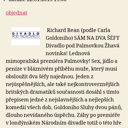
objednat
Richard Bean (podle Carla
Goldoniho) SÁM NA DVA ŠÉFY
Divadlo pod Palmovkou Žhavá
novinka! Lednová
mimopražská premiéra Palmovky! Sex, jídlo a
peníze v bláznivém příběhu muže, který musí
obsloužit dva šéfy najednou. Jeden z
nejúspěšnějších, ale také nejkontroverznějších
britských dramatiků současnosti dosáhl s tímto
přepisem jedné z nejslavnějších a nejlepších
komedií všech dob, Goldoniho Sluhy dvou pánů,
dlouho nevídaného úspěchu. Záhy po premiéře
v londýnském Národním divadle totiž o této hře