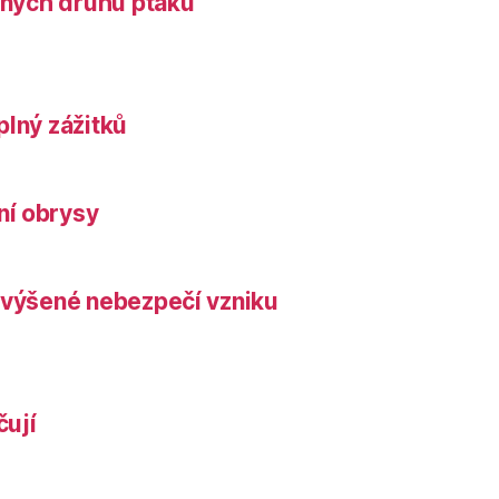
něných druhů ptáků
plný zážitků
ní obrysy
zvýšené nebezpečí vzniku
čují