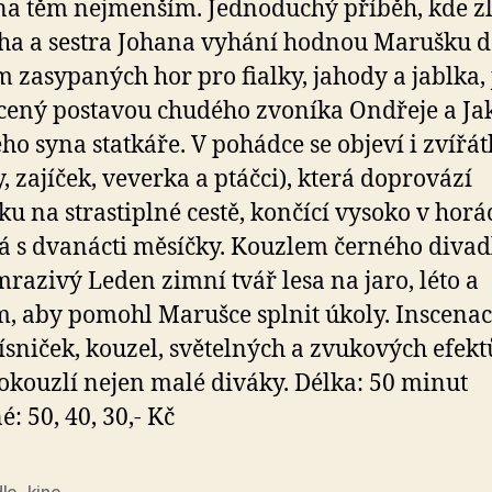
a těm nejmenším. Jednoduchý příběh, kde z
a a sestra Johana vyhání hodnou Marušku 
 zasypaných hor pro fialky, jahody a jablka, 
ený postavou chudého zvoníka Ondřeje a Ja
ho syna statkáře. V pohádce se objeví i zvířá
, zajíček, veverka a ptáčci), která doprovází
u na strastiplné cestě, končící vysoko v horá
ká s dvanácti měsíčky. Kouzlem černého divad
razivý Leden zimní tvář lesa na jaro, léto a
, aby pomohl Marušce splnit úkoly. Inscenac
ísniček, kouzel, světelných a zvukových efekt
 okouzlí nejen malé diváky. Délka: 50 minut
: 50, 40, 30,- Kč
dlo
,
kino