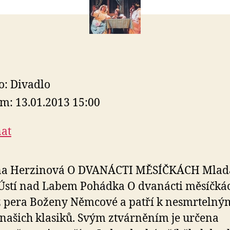
o: Divadlo
m: 13.01.2013 15:00
at
ina Herzinová O DVANÁCTI MĚSÍČKÁCH Mlad
Ústí nad Labem Pohádka O dvanácti měsíčká
z pera Boženy Němcové a patří k nesmrtelný
našich klasiků. Svým ztvárněním je určena