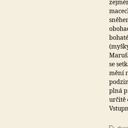
zejmén
macech
sněhem
obohac
bohaté
(myšky
Marušk
se set
mění m
podzim
plná p
určitě
Vstupné
diva