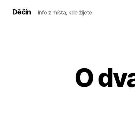
Děčín
info z místa, kde žijete
O dv