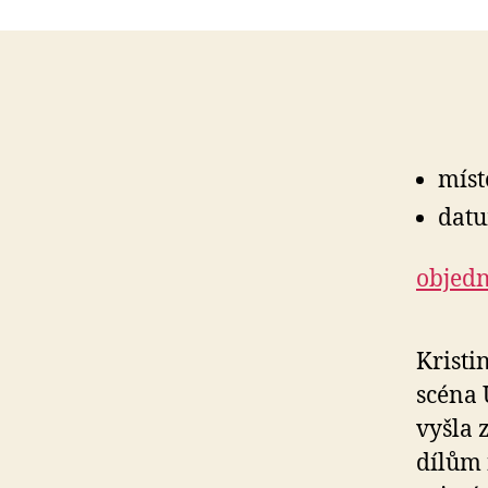
míst
datu
objedn
Krist
scéna 
vyšla 
dílům 