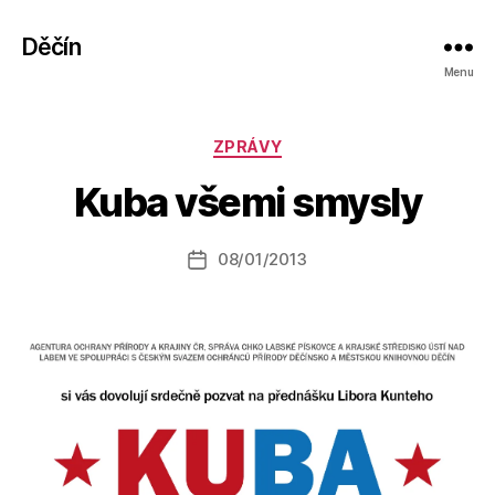
Děčín
Menu
A
Rubriky
ZPRÁVY
u
t
Kuba všemi smysly
o
r:
Autor
08/01/2013
a
Datum
příspěvku
l
příspěvku
e
s
o