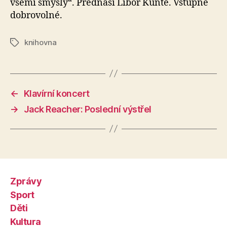
všemi smysly“. Přednáší Libor Kunte. Vstupné
dobrovolné.
knihovna
Štítky
←
Klavírní koncert
→
Jack Reacher: Poslední výstřel
Zprávy
Sport
Děti
Kultura