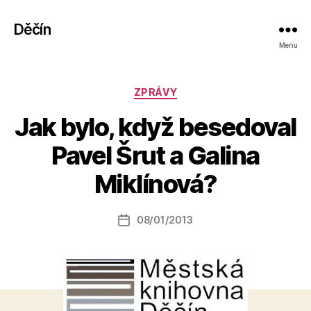
Děčín
Menu
Rubriky
ZPRÁVY
Jak bylo, když besedoval
A
Pavel Šrut a Galina
u
t
Miklínová?
o
r:
Autor
08/01/2013
a
Datum
příspěvku
l
příspěvku
e
s
o