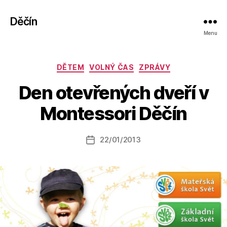
Děčín
Menu
A
Rubriky
u
DĚTEM
VOLNÝ ČAS
ZPRÁVY
t
Den otevřených dveří v
o
r:
Montessori Děčín
p
ri
s
Autor
22/01/2013
Datum
p
příspěvku
příspěvku
e
v
a
t
e
l