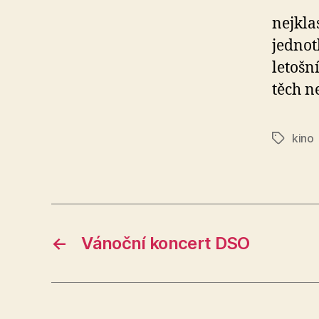
nejkla
jednot
letošn
těch n
kino
Štítky
←
Vánoční koncert DSO