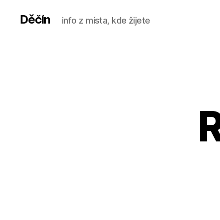
Děčín
info z místa, kde žijete
R