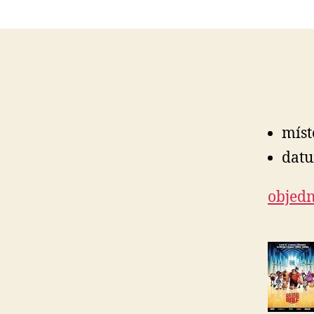
míst
datu
objedn