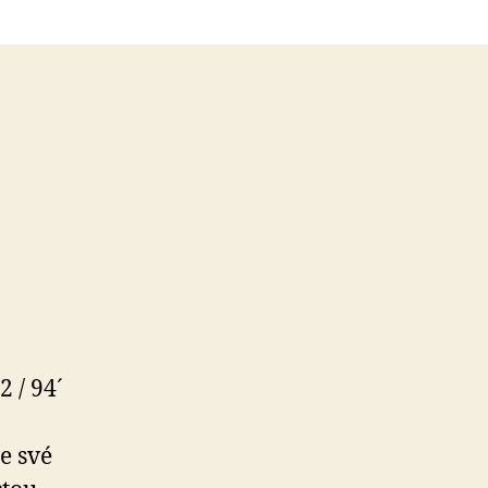
 / 94´
e své