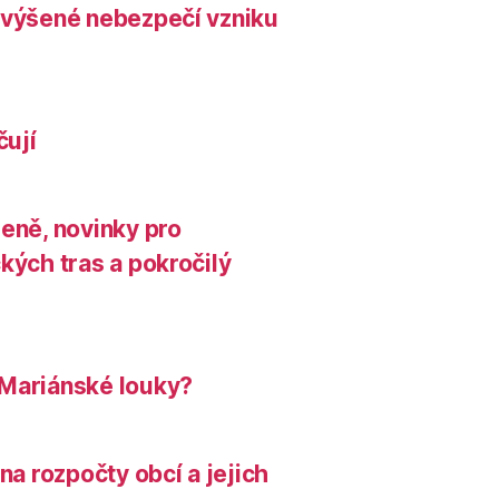
zvýšené nebezpečí vzniku
čují
leně, novinky pro
kých tras a pokročilý
 Mariánské louky?
na rozpočty obcí a jejich