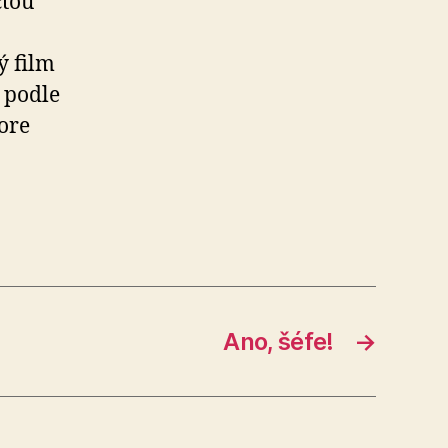
ctou
ý film
 podle
oore
Ano, šéfe!
→