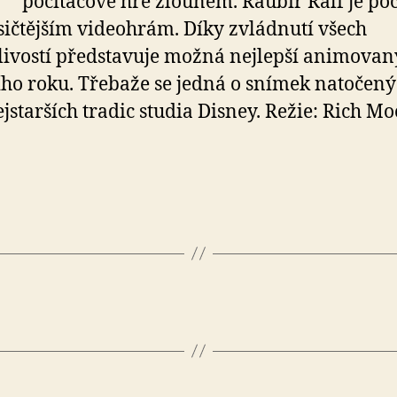
počítačové hře zlounem. Raubíř Ralf je po
sičtějším videohrám. Díky zvládnutí všech
livostí představuje možná nejlepší animovan
ího roku. Třebaže se jedná o snímek natočený
ejstarších tradic studia Disney. Režie: Rich M