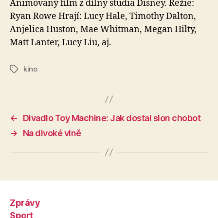
Animovaný film z dílny studia Disney. Režie:
Ryan Rowe Hrají: Lucy Hale, Timothy Dalton,
Anjelica Huston, Mae Whitman, Megan Hilty,
Matt Lanter, Lucy Liu, aj.
kino
Štítky
←
Divadlo Toy Machine: Jak dostal slon chobot
→
Na divoké vlně
Zprávy
Sport