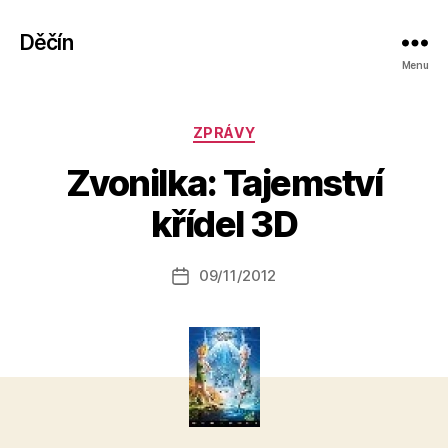
Děčín
Menu
Rubriky
ZPRÁVY
A
Zvonilka: Tajemství
u
t
křídel 3D
o
r:
Autor
09/11/2012
a
Datum
příspěvku
l
příspěvku
e
s
o