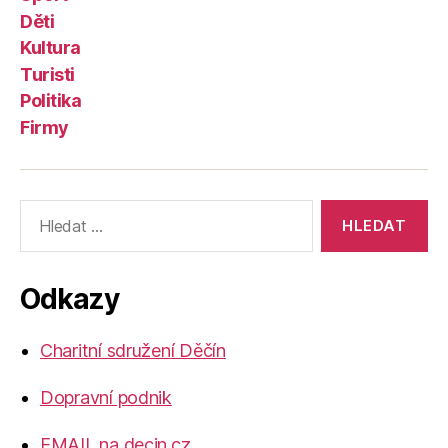
Děti
Kultura
Turisti
Politika
Firmy
Výsledky
vyhledávání:
Odkazy
Charitní sdružení Děčín
Dopravní podnik
EMAIL na decin.cz