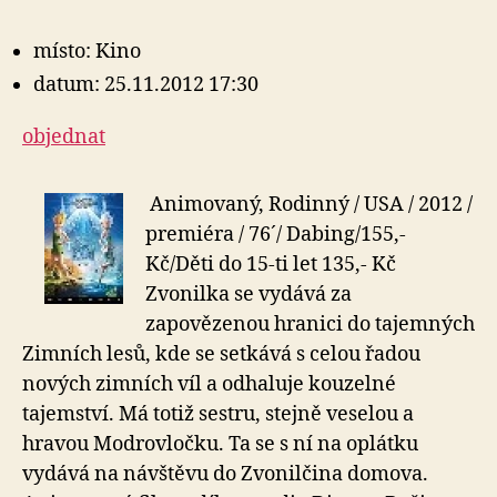
místo: Kino
datum: 25.11.2012 17:30
objednat
Animovaný, Rodinný / USA / 2012 /
premiéra / 76´/ Dabing/155,-
Kč/Děti do 15-ti let 135,- Kč
Zvonilka se vydává za
zapovězenou hranici do tajemných
Zimních lesů, kde se setkává s celou řadou
nových zimních víl a odhaluje kouzelné
tajemství. Má totiž sestru, stejně veselou a
hravou Modrovločku. Ta se s ní na oplátku
vydává na návštěvu do Zvonilčina domova.