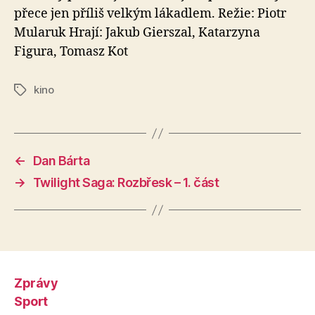
přece jen příliš velkým lákadlem. Režie: Piotr
Mularuk Hrají: Jakub Gierszal, Katarzyna
Figura, Tomasz Kot
kino
Štítky
←
Dan Bárta
→
Twilight Saga: Rozbřesk – 1. část
Zprávy
Sport