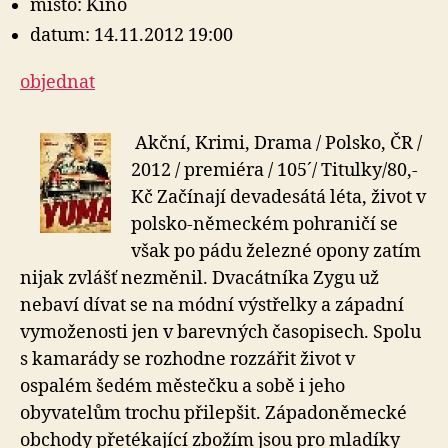
místo: Kino
datum: 14.11.2012 19:00
objednat
Akční, Krimi, Drama / Polsko, ČR /
2012 / premiéra / 105´/ Titulky/80,-
Kč Začínají devadesátá léta, život v
polsko-německém pohraničí se
však po pádu železné opony zatím
nijak zvlášť nezměnil. Dvacátníka Zygu už
nebaví dívat se na módní výstřelky a západní
vymoženosti jen v barevných časopisech. Spolu
s kamarády se rozhodne rozzářit život v
ospalém šedém městečku a sobě i jeho
obyvatelům trochu přilepšit. Západoněmecké
obchody přetékající zbožím jsou pro mladíky