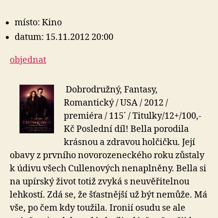
místo: Kino
datum: 15.11.2012 20:00
objednat
Dobrodružný, Fantasy,
Romantický / USA / 2012 /
premiéra / 115´ / Titulky/12+/100,-
Kč Poslední díl! Bella porodila
krásnou a zdravou holčičku. Její
obavy z prvního novorozeneckého roku zůstaly
k údivu všech Cullenových nenaplněny. Bella si
na upírský život totiž zvyká s neuvěřitelnou
lehkostí. Zdá se, že šťastnější už být nemůže. Má
vše, po čem kdy toužila. Ironií osudu se ale