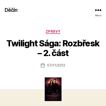
Děčín
Menu
Rubriky
ZPRÁVY
A
Twilight Sága: Rozbřesk
u
t
– 2. část
o
r:
Autor
07/11/2012
a
Datum
příspěvku
l
příspěvku
e
s
o