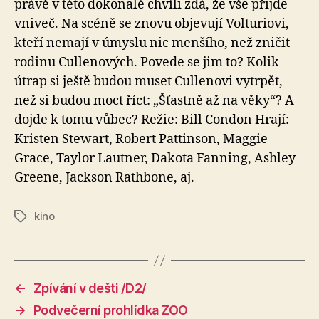
právě v této dokonalé chvíli zdá, že vše přijde
vniveč. Na scéně se znovu objevují Volturiovi,
kteří nemají v úmyslu nic menšího, než zničit
rodinu Cullenových. Povede se jim to? Kolik
útrap si ještě budou muset Cullenovi vytrpět,
než si budou moct říct: „Šťastně až na věky“? A
dojde k tomu vůbec? Režie: Bill Condon Hrají:
Kristen Stewart, Robert Pattinson, Maggie
Grace, Taylor Lautner, Dakota Fanning, Ashley
Greene, Jackson Rathbone, aj.
kino
Štítky
←
Zpívání v dešti /D2/
→
Podvečerní prohlídka ZOO