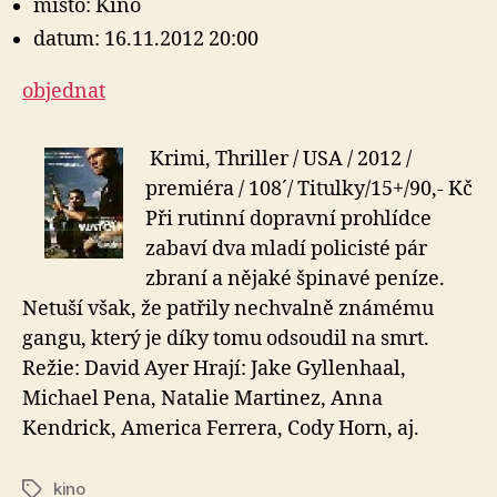
místo: Kino
datum: 16.11.2012 20:00
objednat
Krimi, Thriller / USA / 2012 /
premiéra / 108´/ Titulky/15+/90,- Kč
Při rutinní dopravní prohlídce
zabaví dva mladí policisté pár
zbraní a nějaké špinavé peníze.
Netuší však, že patřily nechvalně známému
gangu, který je díky tomu odsoudil na smrt.
Režie: David Ayer Hrají: Jake Gyllenhaal,
Michael Pena, Natalie Martinez, Anna
Kendrick, America Ferrera, Cody Horn, aj.
kino
Štítky