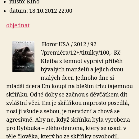
místo: Kino
datum: 18.10.2012 22:00
objednat
Horor USA / 2012 / 92
´/premiéra/12+/titulky/100,- Kč
Kletba z temnot vypráví příběh
bývalých manželů a jejich dvou
malých dcer. Jednoho dne si
mladší dcera Em koupí na bleším trhu tajemnou
skříňku. Od té doby se začnou s děvčátkem dít
zvláštní věci. Em je skříňkou naprosto posedlá,
nosí ji všude s sebou, je nervózní a chová se
agresivně. Aby ne, když skřínka byla vyrobena
pro Dybbuka – zlého démona, který se usadí v
těle člověka, který ho ze skříňky osvobodil.