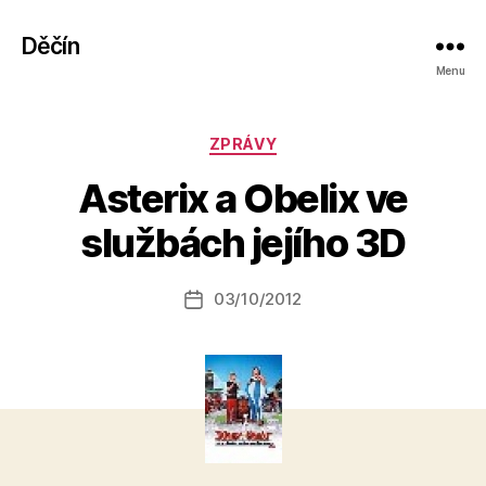
Děčín
Menu
Rubriky
ZPRÁVY
A
Asterix a Obelix ve
u
t
službách jejího 3D
o
r:
Autor
03/10/2012
a
Datum
příspěvku
l
příspěvku
e
s
o