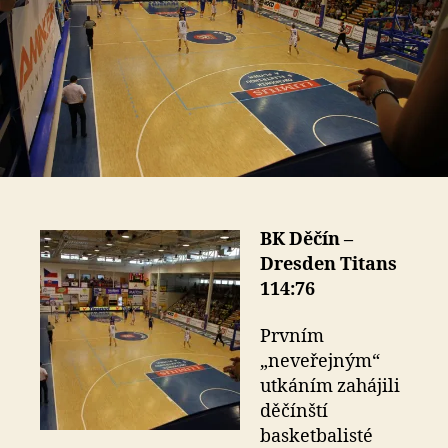
BK Děčín –
Dresden Titans
114:76
Prvním
„neveřejným“
utkáním zahájili
děčínští
basketbalisté