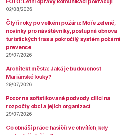
FOTO: Letní opravy komunikací pokračují
02/08/2026
Čtyři roky po velkém požáru: Moře zeleně,
novinky pro návštěvníky, postupná obnova
turistických tras a pokročilý systém požární
prevence
29/07/2026
Architekt města: Jaká je budoucnost
Mariánské louky?
29/07/2026
Pozor na sofistikované podvody cílící na
rozpočty obcí a jejich organizací
29/07/2026
Co obnáší práce hasičů ve chvílích, kdy