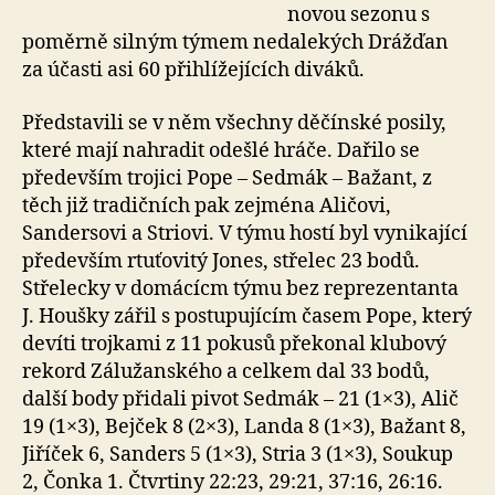
novou sezonu s
poměrně silným týmem nedalekých Drážďan
za účasti asi 60 přihlížejících diváků.
Představili se v něm všechny děčínské posily,
které mají nahradit odešlé hráče. Dařilo se
především trojici Pope – Sedmák – Bažant, z
těch již tradičních pak zejména Aličovi,
Sandersovi a Striovi. V týmu hostí byl vynikající
především rtuťovitý Jones, střelec 23 bodů.
Střelecky v domácícm týmu bez reprezentanta
J. Houšky zářil s postupujícím časem Pope, který
devíti trojkami z 11 pokusů překonal klubový
rekord Zálužanského a celkem dal 33 bodů,
další body přidali pivot Sedmák – 21 (1×3), Alič
19 (1×3), Bejček 8 (2×3), Landa 8 (1×3), Bažant 8,
Jiříček 6, Sanders 5 (1×3), Stria 3 (1×3), Soukup
2, Čonka 1. Čtvrtiny 22:23, 29:21, 37:16, 26:16.