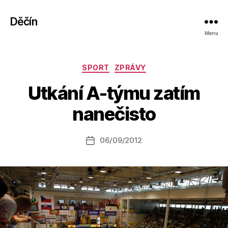
Děčín
Menu
Rubriky
SPORT
ZPRÁVY
A
Utkání A-týmu zatím
u
t
nanečisto
o
r:
Autor
06/09/2012
a
Datum
příspěvku
l
příspěvku
e
s
o