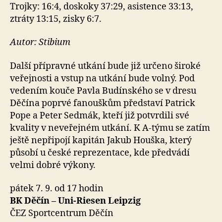
Trojky: 16:4, doskoky 37:29, asistence 33:13,
ztráty 13:15, zisky 6:7.
Autor: Stibium
Další přípravné utkání bude již určeno široké
veřejnosti a vstup na utkání bude volný. Pod
vedením kouče Pavla Budínského se v dresu
Děčína poprvé fanouškům představí Patrick
Pope a Peter Sedmák, kteří již potvrdili své
kvality v neveřejném utkání. K A-týmu se zatím
ještě nepřipojí kapitán Jakub Houška, který
působí u české reprezentace, kde předvádí
velmi dobré výkony.
pátek 7. 9. od 17 hodin
BK Děčín – Uni-Riesen Leipzig
ČEZ Sportcentrum Děčín