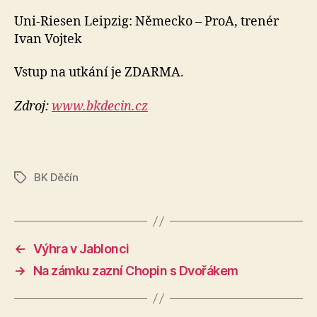
Uni-Riesen Leipzig: Německo – ProA, trenér
Ivan Vojtek
Vstup na utkání je ZDARMA.
Zdroj:
www.bkdecin.cz
BK Děčín
Štítky
←
Výhra v Jablonci
→
Na zámku zazní Chopin s Dvořákem