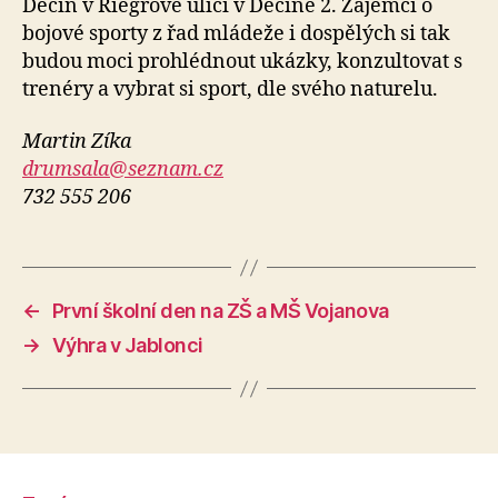
Děčín v Riegrově ulici v Děčíně 2. Zájemci o
bojové sporty z řad mládeže i dospělých si tak
budou moci prohlédnout ukázky, konzultovat s
trenéry a vybrat si sport, dle svého naturelu.
Martin Zíka
drumsala@seznam.cz
732 555 206
←
První školní den na ZŠ a MŠ Vojanova
→
Výhra v Jablonci