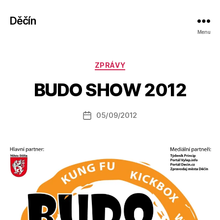
Děčín
Menu
A
Rubriky
ZPRÁVY
u
t
BUDO SHOW 2012
o
r:
Autor
05/09/2012
a
Datum
příspěvku
l
příspěvku
e
s
o