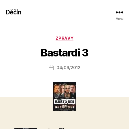
Děčín
Menu
A
Rubriky
ZPRÁVY
u
t
Bastardi 3
o
r:
Autor
04/09/2012
a
Datum
příspěvku
l
příspěvku
e
s
o