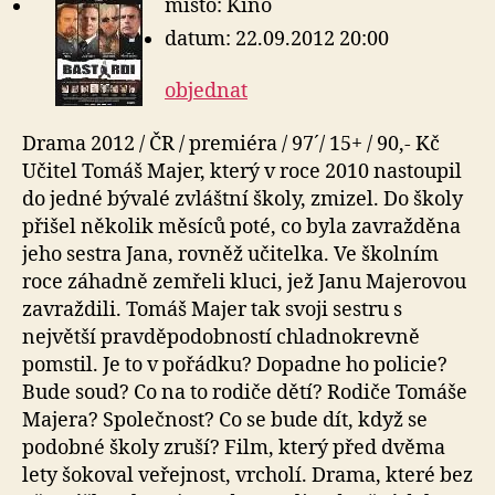
místo: Kino
datum: 22.09.2012 20:00
objednat
Drama 2012 / ČR / premiéra / 97´/ 15+ / 90,- Kč
Učitel Tomáš Majer, který v roce 2010 nastoupil
do jedné bývalé zvláštní školy, zmizel. Do školy
přišel několik měsíců poté, co byla zavražděna
jeho sestra Jana, rovněž učitelka. Ve školním
roce záhadně zemřeli kluci, jež Janu Majerovou
zavraždili. Tomáš Majer tak svoji sestru s
největší pravděpodobností chladnokrevně
pomstil. Je to v pořádku? Dopadne ho policie?
Bude soud? Co na to rodiče dětí? Rodiče Tomáše
Majera? Společnost? Co se bude dít, když se
podobné školy zruší? Film, který před dvěma
lety šokoval veřejnost, vrcholí. Drama, které bez