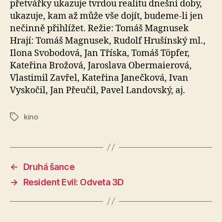
přetvářky ukazuje tvrdou realitu dnešní doby,
ukazuje, kam až může vše dojít, budeme-li jen
nečinně přihlížet. Režie: Tomáš Magnusek
Hrají: Tomáš Magnusek, Rudolf Hrušínský ml.,
Ilona Svobodová, Jan Tříska, Tomáš Töpfer,
Kateřina Brožová, Jaroslava Obermaierová,
Vlastimil Zavřel, Kateřina Janečková, Ivan
Vyskočil, Jan Přeučil, Pavel Landovský, aj.
kino
Štítky
←
Druhá šance
→
Resident Evil: Odveta 3D