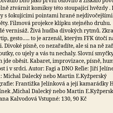
 Divadlo Dno jako první oslovilo a získalo pov
lně ztvárnit komiksy této stoupající hvězdy .
y s šokujícími pointami hrané nejdivočejšími
ty. Filmová projekce klípku stejného druhu.
é vernisáž. Živá hudba divokých rytmů. Zkra
vtip, gesto….. to je arzenál, kterým FFK útočí n
i. Divoké písně, co nezařadíte, ale si na ně zař
outky, co ujely a vás tu nechaly. Slovní smyčky
h jde oběsit. Kabaret, improvizace, písně, hum
st i v srdci. Autor: Fagi a DNO Reľie: Jiří Jelín
 Michal Dalecký nebo Martin E.Kyžperský
rafie: Frantižka Jelínková a její kamarádky H
elínek ,Michal Dalecký nebo Martin E.Kyžpers
ana Kalvodová Vstupné: 130, 90 Kč