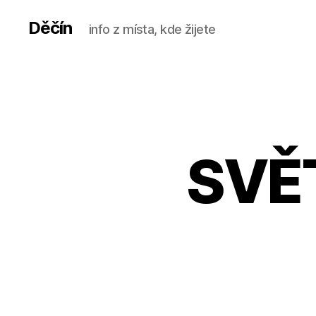
Děčín
info z místa, kde žijete
SVĚT