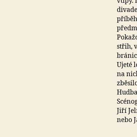
vtipy.
divade
příběh
předmě
Pokažd
střih, 
bránic
Ujeté l
na nic
zběsilo
Hudba:
Scénog
Jiří J
nebo J