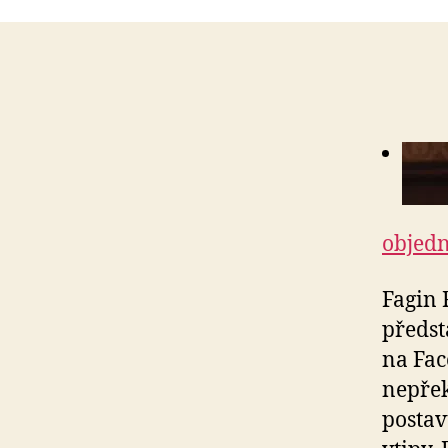
objedn
Fagin 
předst
na Fac
nepřek
postav