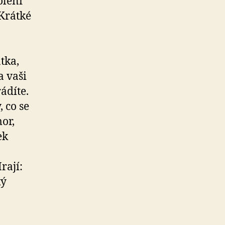
olení
 Krátké
tka,
a vaši
ádíte.
, co se
or,
ek
rají:
ký