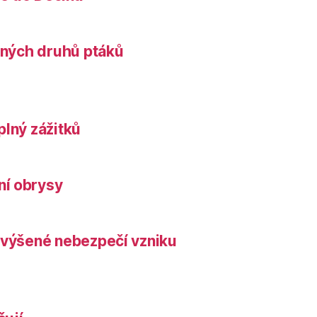
něných druhů ptáků
plný zážitků
ní obrysy
zvýšené nebezpečí vzniku