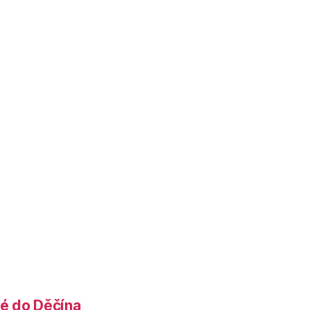
é do Děčína