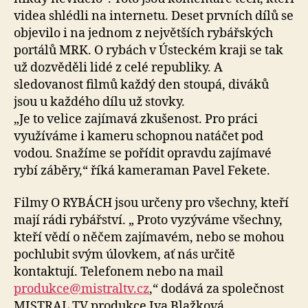
videa shlédli na internetu. Deset prvních dílů se
objevilo i na jednom z největších rybářských
portálů MRK. O rybách v Ústeckém kraji se tak
už dozvěděli lidé z celé republiky. A
sledovanost filmů každý den stoupá, diváků
jsou u každého dílu už stovky.
„Je to velice zajímavá zkušenost. Pro práci
využíváme i kameru schopnou natáčet pod
vodou. Snažíme se pořídit opravdu zajímavé
rybí záběry,“ říká kameraman Pavel Fekete.
Filmy O RYBÁCH jsou určeny pro všechny, kteří
mají rádi rybářství. „ Proto vyzýváme všechny,
kteří vědí o něčem zajímavém, nebo se mohou
pochlubit svým úlovkem, ať nás určitě
kontaktují. Telefonem nebo na mail
produkce@mistraltv.cz
,“ dodává za společnost
MISTRAL TV produkce Iva Blažková.