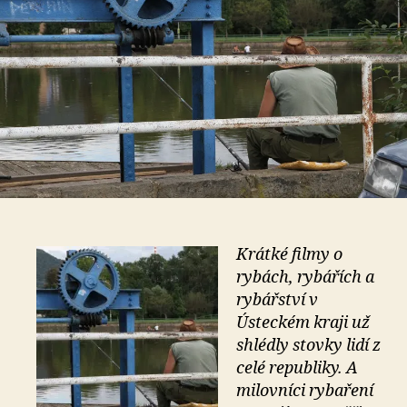
Krátké filmy o
rybách, rybářích a
rybářství v
Ústeckém kraji už
shlédly stovky lidí z
celé republiky. A
milovníci rybaření