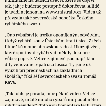
minimálně na dalších dvacet, které se objeví
tak, jak je budeme postupně dokončovat. A lidé
je uvidí nejenom na www.mistraltv.cz. Videa už
převzala také severočeská pobočka Českého
rybářského svazu.
„Ono rybářství je trošku opomíjeným odvětvím,
i když rybářů jsou v Ústeckém kraji tisíce. Z těch
filmečků máme obrovskou radost. Ukazují věci,
které sportovní rybáři vidí někdy dokonce
vůbec poprvé. Velice zajímavé jsou například
díly věnované repatriaci lososa. Ty jsme už
využili při přednáškách na základních
školách,“ říká šéf severočeského svazu Tomáš
Kava.
„Tak tohle je paráda, moc pěkné video. Velice
zajímavé, určitě mnoho rybářů nic podobného
nikdy nevidělo“. Toto jsou komentáře těch, kteří