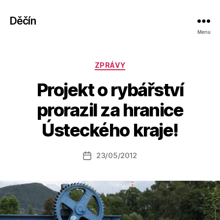
Děčín
Menu
Rubriky
ZPRÁVY
Projekt o rybářství
A
prorazil za hranice
u
t
Ústeckého kraje!
o
r:
Autor
23/05/2012
a
Datum
příspěvku
l
příspěvku
e
s
o