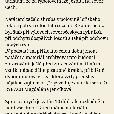
turistům, že za rybolovem lze jezdit i na sever
Čech.
Natáčení začalo zhruba v polovině loňského
roku a potrvá celou tuto sezónu. S kamerou už
byl štáb při výlovech severočeských rybníků,
při odchytu dospělých lososů a také při odchovu
nových ryb.
„V podstatě mi přišlo líto celou dobu jenom
natáčet a materiál archivovat pro budoucí
zpracování. Ještě před zpracováním filmů tak
vznikl nápad dělat postupně krátká, přibližně
dvouminutová videa, která vždy představí
nějakou zajímavost,“ vysvětluje autorka série O
RYBÁCH Magdaléna Jenčíková.
Zpracovaných je zatím 10 dílů, ale rozhodně to
není všechno. Už teď máme materiálu