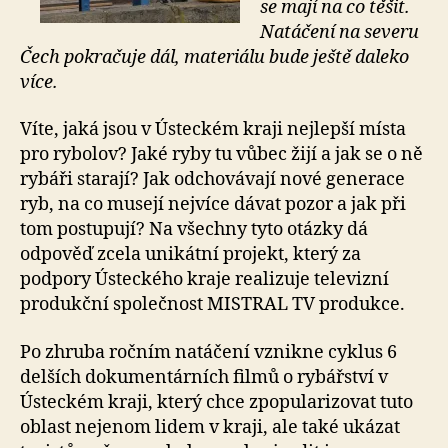
se mají na co těšit.
Natáčení na severu
Čech pokračuje dál, materiálu bude ještě daleko
více.
Víte, jaká jsou v Ústeckém kraji nejlepší místa
pro rybolov? Jaké ryby tu vůbec žijí a jak se o ně
rybáři starají? Jak odchovávají nové generace
ryb, na co musejí nejvíce dávat pozor a jak při
tom postupují? Na všechny tyto otázky dá
odpověď zcela unikátní projekt, který za
podpory Ústeckého kraje realizuje televizní
produkční společnost MISTRAL TV produkce.
Po zhruba ročním natáčení vznikne cyklus 6
delších dokumentárních filmů o rybářství v
Ústeckém kraji, který chce zpopularizovat tuto
oblast nejenom lidem v kraji, ale také ukázat