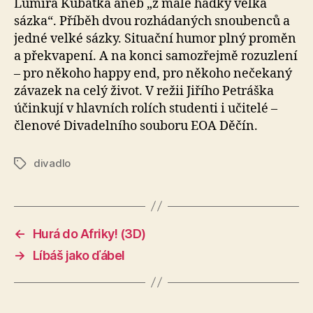
Lumíra Kubátka aneb „z malé hádky velká
sázka“. Příběh dvou rozhádaných snoubenců a
jedné velké sázky. Situační humor plný proměn
a překvapení. A na konci samozřejmě rozuzlení
– pro někoho happy end, pro někoho nečekaný
závazek na celý život. V režii Jiřího Petráška
účinkují v hlavních rolích studenti i učitelé –
členové Divadelního souboru EOA Děčín.
divadlo
Štítky
←
Hurá do Afriky! (3D)
→
Líbáš jako ďábel