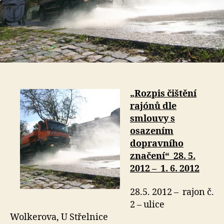
„Rozpis čištění
rajónů dle
smlouvy s
osazením
dopravního
značení“ 28. 5.
2012 – 1. 6. 2012
28.5. 2012 – rajon č.
2 – ulice
Wolkerova, U Střelnice