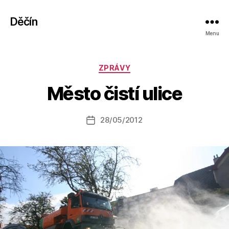
Děčín
Menu
A
Rubriky
ZPRÁVY
u
t
Město čistí ulice
o
r:
Autor
28/05/2012
a
Datum
příspěvku
l
příspěvku
e
s
o