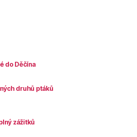
é do Děčína
něných druhů ptáků
plný zážitků