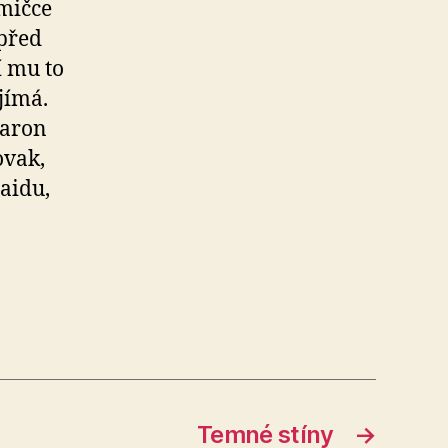
mičce
 před
í mu to
jímá.
Baron
ovak,
Naidu,
Temné stíny
→