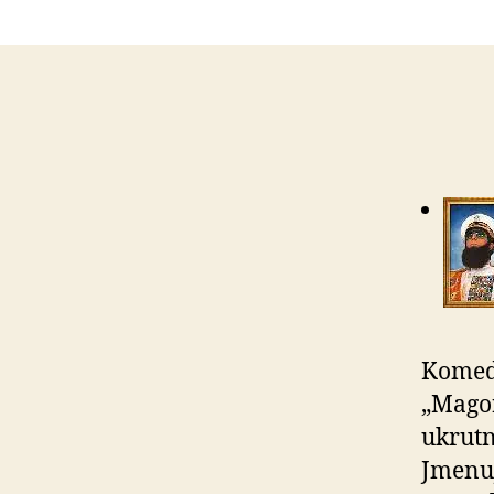
Komedie
„Magor
ukrutn
Jmenuj