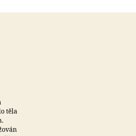
a
o těla
m.
ažován