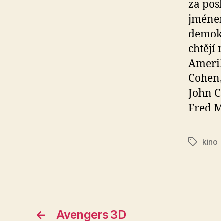
za pos
jménem
demokr
chtějí
Amerik
Cohen,
John C
Fred 
kino
Štítky
←
Avengers 3D