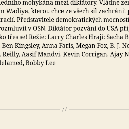
ledního mohykána mezi diktátory. Vládne ze
 Wadiya, kterou chce ze všech sil zachránit
acií. Představitele demokratických mocnost
 rozmluvit v OSN. Diktátor pozvání do USA při
o třes se! Režie: Larry Charles Hrají: Sacha 
 Ben Kingsley, Anna Faris, Megan Fox, B. J. N
. Reilly, Aasif Mandvi, Kevin Corrigan, Ajay 
Melamed, Bobby Lee