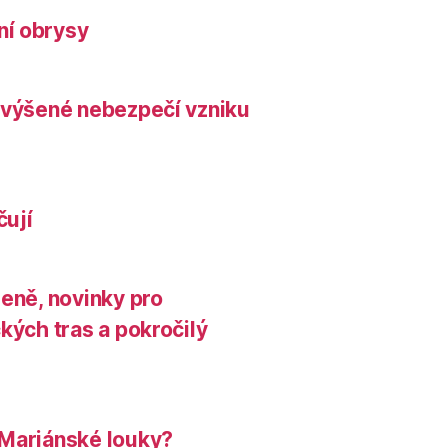
ní obrysy
zvýšené nebezpečí vzniku
čují
leně, novinky pro
kých tras a pokročilý
 Mariánské louky?