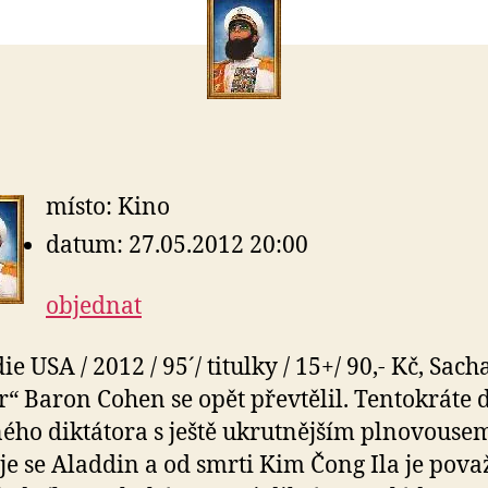
místo: Kino
datum: 27.05.2012 20:00
objednat
 USA / 2012 / 95´/ titulky / 15+/ 90,- Kč, Sach
“ Baron Cohen se opět převtělil. Tentokráte d
ého diktátora s ještě ukrutnějším plnovouse
e se Aladdin a od smrti Kim Čong Ila je pov