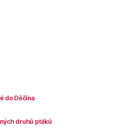
é do Děčína
něných druhů ptáků