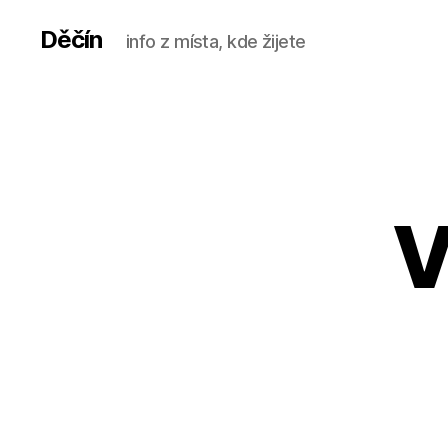
Děčín
info z místa, kde žijete
V