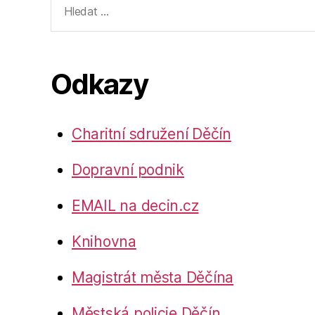
vyhledávání:
Odkazy
Charitní sdružení Děčín
Dopravní podnik
EMAIL na decin.cz
Knihovna
Magistrát města Děčína
Městská policie Děčín