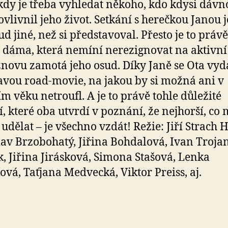
kdy je třeba vyhledat někoho, kdo kdysi dávn
ovlivnil jeho život. Setkání s herečkou Janou j
d jiné, než si představoval. Přesto je to právě
í dáma, která nemíní nerezignovat na aktivní 
znovu zamotá jeho osud. Díky Janě se Ota vy
vou road-movie, na jakou by si možná ani v
m věku netroufl. A je to právě tohle důležité
í, které oba utvrdí v poznání, že nejhorší, co
udělat – je všechno vzdát! Režie: Jiří Strach H
av Brzobohatý, Jiřina Bohdalová, Ivan Trojan,
, Jiřina Jirásková, Simona Stašová, Lenka
ová, Taťjana Medvecká, Viktor Preiss, aj.