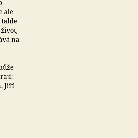
o
e ale
 tahle
život,
dává na
 může
rají:
 Jiří