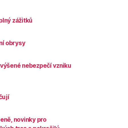
plný zážitků
ní obrysy
zvýšené nebezpečí vzniku
čují
leně, novinky pro