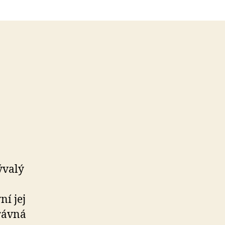
ývalý
í jej
právná