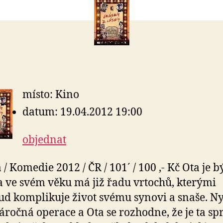
místo: Kino
datum: 19.04.2012 19:00
objednat
/ Komedie 2012 / ČR / 101´ / 100 ,- Kč Ota je b
 a ve svém věku má již řadu vrtochů, kterými
d komplikuje život svému synovi a snaše. Nyn
áročná operace a Ota se rozhodne, že je ta s