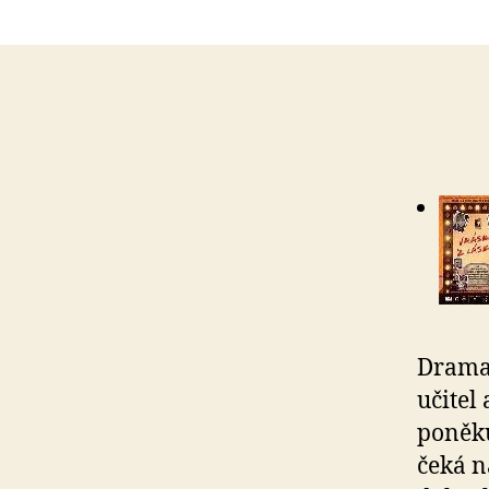
Drama 
učitel
poněku
čeká n