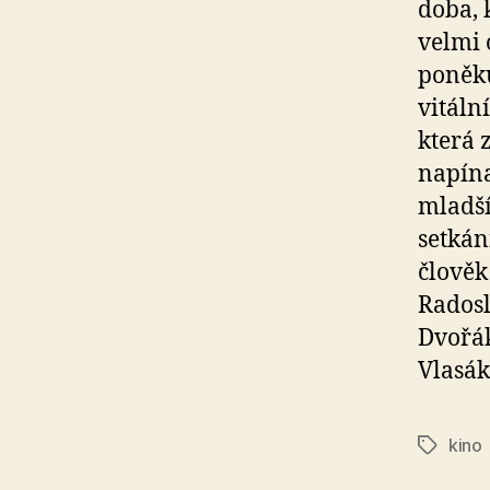
doba, 
velmi 
poněku
vitáln
která 
napína
mladší
setkán
člověk 
Radosl
Dvořák
Vlasák
kino
Štítky