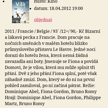
místo: Kino
datum: 18.04.2012 19:00
objednat
2011 / Francie / Belgie / 93´ /12+/ 90,- Kč Bizarní
a lákavá pecka z Francie. Dom pracuje na
nočních směnách v malém hotelu blízko
průmyslového přístavu Le Havre. Jedné noci
dorazí do hotelu žena, která nemá žádná
zavazadla ani boty. Jmenuje se Fiona a povídá
Domovi, že je vílou, která mu může splnit tři
přání. Dvě z jeho přání Fiona splní, poté však
záhadně zmizí. Dom, který se do ní na první
pohled zamiloval, po ní začíná pátrat. Režie:
Dominique Abel, Fiona Gordon, Bruno Romy
Hrají: Dominique Abel, Fiona Gordon, Philippe
Martz, Bruno Romy