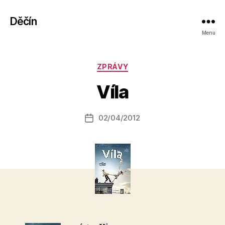
Děčín
Menu
A
Rubriky
ZPRÁVY
u
t
Víla
o
r:
Autor
02/04/2012
a
Datum
příspěvku
l
příspěvku
e
s
o