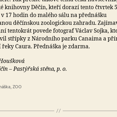
é knihovny Děčín, kteří dorazí tento čtvrtek 5
v 17 hodin do malého sálu na přednášku
nou děčínskou zoologickou zahradu. Zajíma
ní tentokrát povede fotograf Václav Sojka, kte
vil střípky z Národního parku Canaima a pří
 řeky Caura. Přednáška je zdarma.
 Houšková
čín – Pastýřská stěna, p. o.
náška
,
ZOO