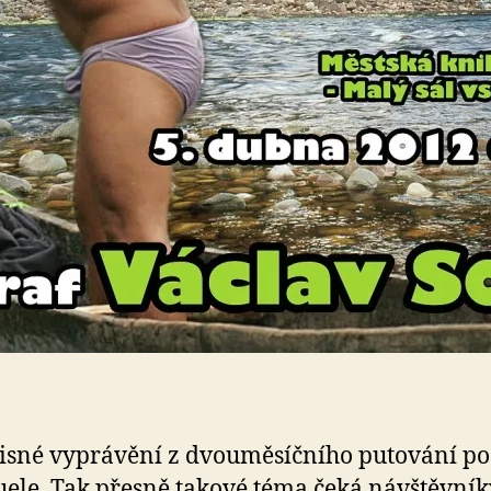
isné vyprávění z dvouměsíčního putování po
ele. Tak přesně takové téma čeká návštěvník