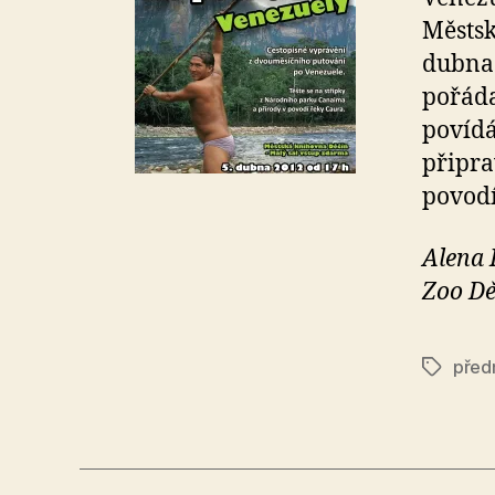
Městsk
dubna 
pořáda
povídá
připra
povodí
Alena
Zoo Dě
před
Štítky