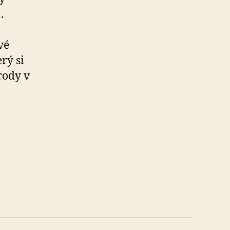
.
vé
rý si
rody v