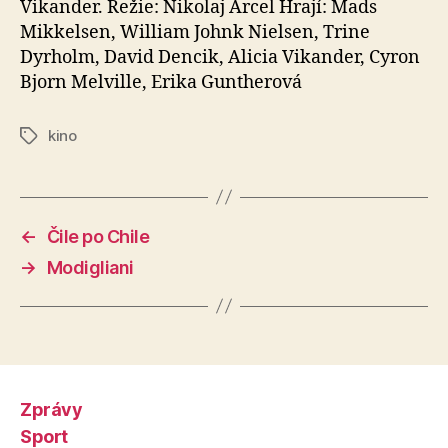
Vikander. Režie: Nikolaj Arcel Hrají: Mads
Mikkelsen, William Johnk Nielsen, Trine
Dyrholm, David Dencik, Alicia Vikander, Cyron
Bjorn Melville, Erika Guntherová
kino
Štítky
←
Čile po Chile
→
Modigliani
Zprávy
Sport