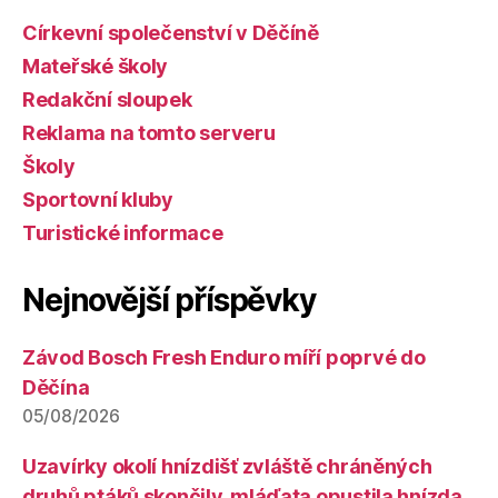
Církevní společenství v Děčíně
Mateřské školy
Redakční sloupek
Reklama na tomto serveru
Školy
Sportovní kluby
Turistické informace
Nejnovější příspěvky
Závod Bosch Fresh Enduro míří poprvé do
Děčína
05/08/2026
Uzavírky okolí hnízdišť zvláště chráněných
druhů ptáků skončily, mláďata opustila hnízda