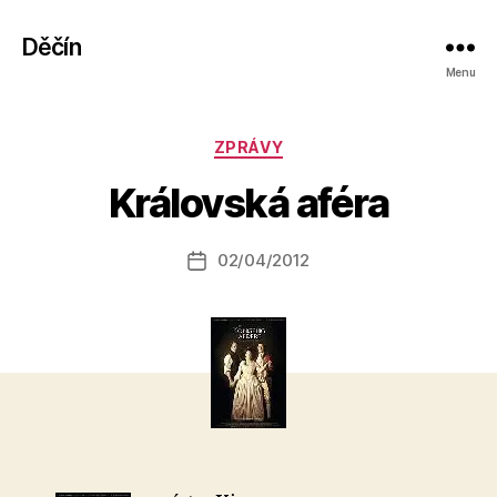
Děčín
Menu
A
Rubriky
ZPRÁVY
u
t
Královská aféra
o
r:
Autor
02/04/2012
a
Datum
příspěvku
l
příspěvku
e
s
o