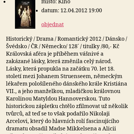
místo: Kino
datum: 12.04.2012 19:00
objednat
Historický / Drama / Romantický 2012 / Dánsko /
Švédsko / ČR / Německo/ 128´ / titulky /80,- Kč
Královská aféra je příběhem vášnivé a
zakázané lásky, která změnila celý národ.
Lásky, která propukla na začátku 70. let 18.
století mezi Johanem Struenseem, německým
lékařem pološíleného dánského krále Kristiána
VII., a jeho manželkou, mladičkou královnou
Karolinou Matyldou Hannoverskou. Tuto
historickou zápletku chtělo zfilmovat už několik
tvůrců, až teď se to však podařilo Nikolaji
Arcelovi, který do hlavních rolí fascinujícího
dramatu obsadil Madse Mikkelsena a Alicii