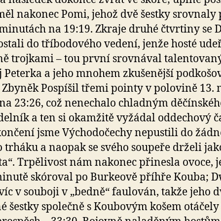
měl nakonec Pomi, jehož dvě šestky srovnaly 
 minutách na 19:19. Zkraje druhé čtvrtiny se 
ostali do tříbodového vedení, jenže hosté udeř
ně trojkami – tou první srovnával talentovan
 Peterka a jeho mnohem zkušenější podkošo
 Zbyněk Pospíšil třemi pointy v polovině 13.
 na 23:26, což nenechalo chladným děčínskéh
elník a ten si okamžitě vyžádal oddechový ča
končení jsme Východočechy nepustili do žád
o trháku a naopak se svého soupeře drželi jak
ata“. Trpělivost nám nakonec přinesla ovoce, j
minutě skóroval po Burkeově příhře Kouba; D
víc v souboji v „bedně“ faulován, takže jeho 
é šestky společně s Koubovým košem otáčely