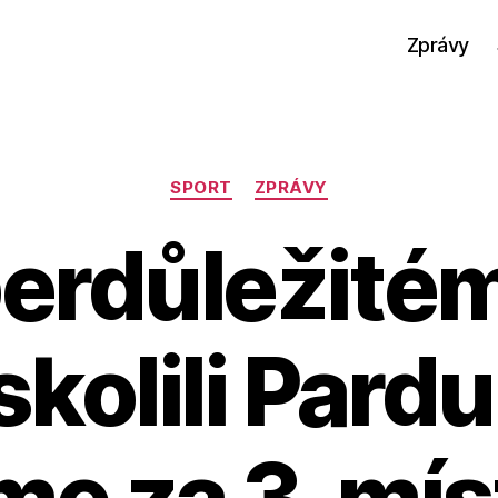
Zprávy
Rubriky
SPORT
ZPRÁVY
erdůležitém
skolili Pardu
me za 3. mí
A
u