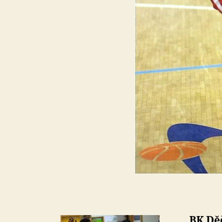
BK Děč