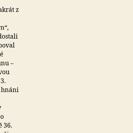
akrát z
m“,
ostali
iboval
té
unu –
dvou
3.
u hnáni
y
po
ě 36.