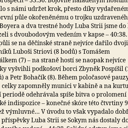
prospěch – 33:30. Bojovně naladěným hostům 
lo s námi udržet krok, přesto díky vydařené
 první půle okořeněnému o trojku uzdravené
Boyera a dva trestné hody Luba Strii jsme do
eli s dvoubodovým vedením v kapse – 40:38.
půli se na děčínské straně nejvíce dařilo dvoji
níků Luboši Striovi (8 bodů) s Tomášem
lkem (7) – na straně hostí se naopak nejvíce
cky vyšvihli podkošoví borci Zbyněk Pospíšil 
) a Petr Bohačík (8). Během poločasové pauzy
 celky zapomněly munici v kabině a na kurtu
tí periodě odehrávala spíše bitva o prolomení
cké indispozice – konečné skóre této čtvrtiny 9
ež výmluvné… V úvodu to však vypadalo dobř
ž příspěvky Luba Strii se Sokym nás dostaly d