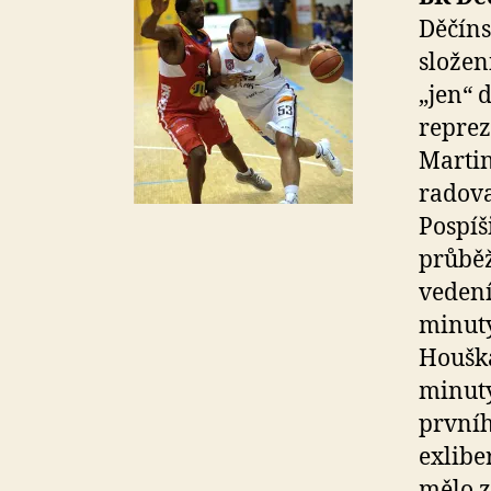
Děčíns
složen
„jen“ 
reprez
Martin
radova
Pospíš
průběž
vedení
minuty
Houška
minuty
prvníh
exlib
mělo z