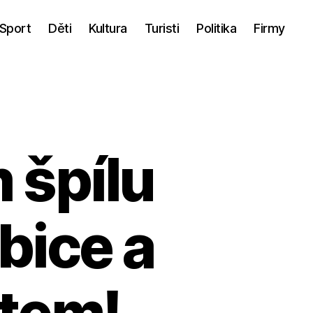
Sport
Děti
Kultura
Turisti
Politika
Firmy
 špílu
bice a
stem!