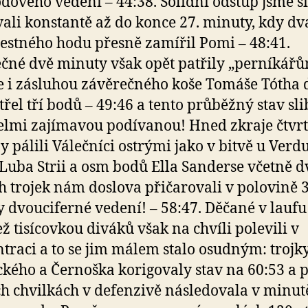
odového vedení – 44:38. Solidní odstup jsme si
ali konstantě až do konce 27. minuty, kdy dv
restného hodu přesně zamířil Pomi – 48:41.
čné dvě minuty však opět patřily „perníkářů
se i zásluhou závěrečného koše Tomáše Tótha d
třel tří bodů – 49:46 a tento průběžný stav sl
velmi zajímavou podívanou! Hned zkraje čtvr
ny pálili Válečníci ostrými jako v bitvě u Verd
 Luba Strii a osm bodů Ella Sanderse včetně 
h trojek nám doslova přičarovali v polovině 3
 dvouciferné vedení! – 58:47. Děčané v lauf
ež tisícovkou diváků však na chvíli polevili v
traci a to se jim málem stalo osudným: trojk
kého a Černoška korigovaly stav na 60:53 a 
ch chvilkách v defenzivě následovala v minut