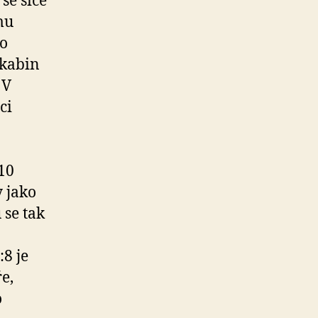
se sice
mu
ho
 kabin
 V
ci
(10
 jako
 se tak
:8 je
e,
o