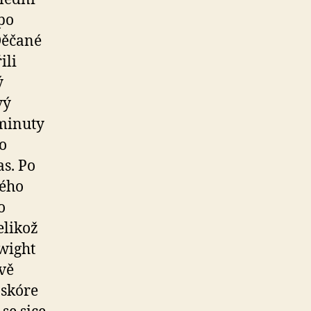
po
Děčané
ili
ý
vý
 minuty
o
s. Po
ného
o
elikož
wight
dvě
 skóre