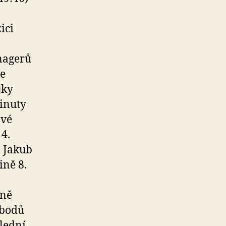
ici
enagerů
se
jky
minuty
ové
4.
n Jakub
ině 8.
rně
 bodů
lední