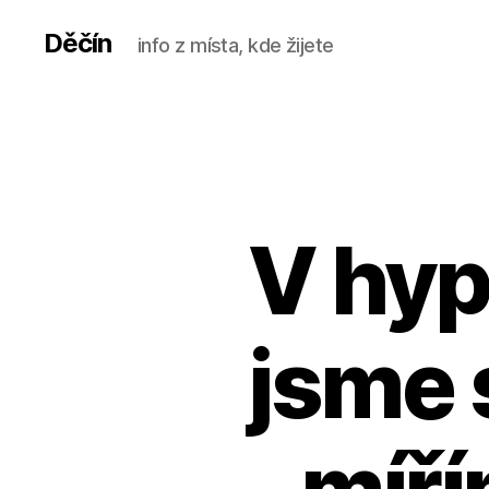
Děčín
info z místa, kde žijete
V hyp
jsme 
míří