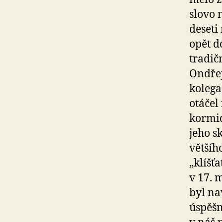
slovo 
deseti
opět d
tradič
Ondřej
kolega
otáčel
kormid
jeho s
většíh
„klíšť
v 17. 
byl na
úspěšn