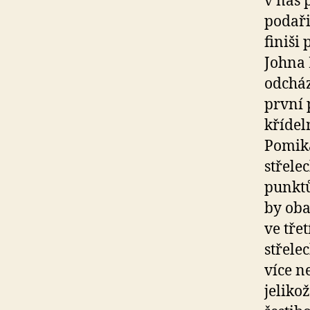
v náš 
podaři
finiši
Johna 
odcház
první 
křídel
Pomiká
střele
punktů
by oba
ve tře
střele
více n
jeliko