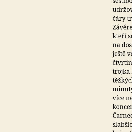
šestib
udržov
čáry t
Závěre
kteří 
na dos
ještě 
čtvrti
trojka
těžkýc
minuty
více n
koncen
Čarnec
slabší