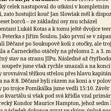
ký celek nastupoval do utkání v kompletním
í, zato hostující kouč Jan Slowiak měl k dispoz
deset borců – ze základní osy mu scházel
entant Lukáš Kotas a k tomu ještě dvojice te
 Peterka s Jiřím Šoulou. Jako první se v zápa
li Děčané po Soukupově koši z otočky, ale tro
ila a Čarneckého otáčely na přelomu 2. a 3. 
ný stav na stranu JIPu. Následné až čtyřbod
 soupeře jsme však rychle smazali a na konci 
 srovnával těžkou střelou přes hlavu kapitá
 na 8:8. Děčané byli rázem na koni a v polov
 po trojce Pomikálka jsme vedli 15:10. Závěr
o kvartálu si však pod svá křídla vzal primá
erecký Kondor Maurice Hampton, jehož sedm
a následek dokonce zvrat ve skóre; úplně pos