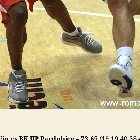
ín vs BK JIP Pardubice – 73:65
(19:19 40:38 