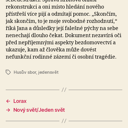
rekonstrukci a oni místo hledání nového
přístřeší více pijí a odmítají pomoc. „Skončím,
jak skončím, to je moje svobodné rozhodnutí,“
říká Jana a důsledky její falešné pýchy na sebe
nenechají dlouho čekat. Dokument nezavírá oči
před nepříjemnými aspekty bezdomovectví a
ukazuje, kam až člověka může dovést
nefunkční rodinné zázemí či osobní tragédie.
Husův sbor
,
jedensvět
Štítky
←
Lorax
→
Nový svět/Jeden svět