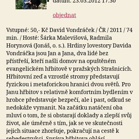
datum: 23.03.2012 17:30
objednat
Vstupné: 50,- Kč David Vondráček / ČR / 2011 / 74
min. / Hosté: Šárka Malevišová, Radmila
Horynová (Jonáš, o. s.). Hrdiny lovestory Davida
Vondráčka jsou Jan a Jana, dva lidé bez
přístřeší, kteří našli domov na opuštěném
evangelickém hřbitově v pražských Strašnicích.
Hřbitovní zeď a vzrostlé stromy představují
fyzickou i metaforickou hranici dvou světů. Pro
Janu hřbitov s relativně komfortním bydlením v
hrobce představuje bezpečí, ale i past, odkud se
nedokáže vymanit. Na začátku natáčení oba
mluví o tom, že si obstarají doklady a zlepší svůj
život, ale úměrně s tím, jak se ve skutečnosti
jejich situace zhoršuje, pokračují na cestě k
sebedestrukci. Správa hřbitova ohlásí