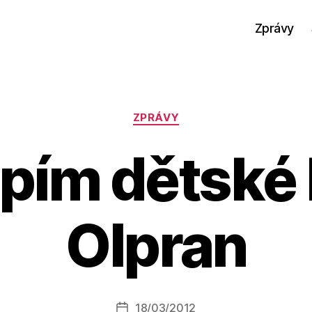
Zprávy
Rubriky
ZPRÁVY
pím dětské 
Olpran
A
u
t
o
r:
Autor
18/03/2012
a
Datum