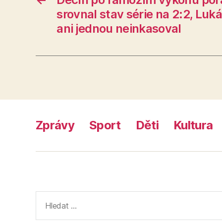
srovnal stav série na 2:2, Luk
ani jednou neinkasoval
Zprávy
Sport
Děti
Kultura
Výsledky
vyhledávání: