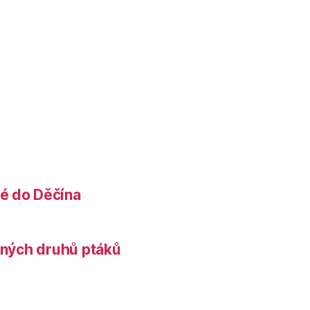
é do Děčína
něných druhů ptáků