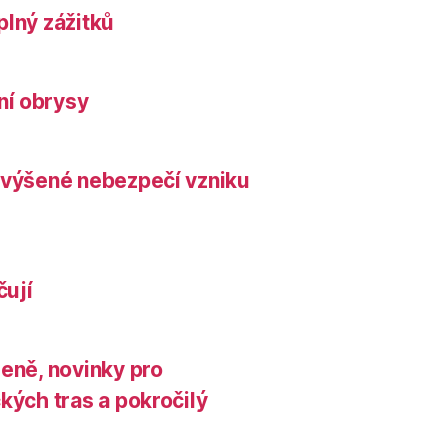
plný zážitků
ní obrysy
zvýšené nebezpečí vzniku
čují
leně, novinky pro
kých tras a pokročilý