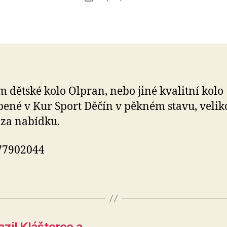
příspěvku
l
příspěvku
e
s
o
 dětské kolo Olpran, nebo jiné kvalitní kolo
ené v Kur Sport Děčín v pěkném stavu, veliko
 za nabídku.
777902044
zil Klášterec a