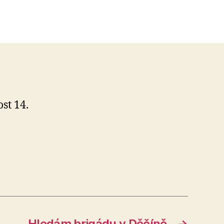
st 14.
Hledám brigádu v Děčíně
→