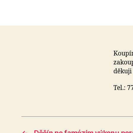
Koupím
zakoup
děkuji
Tel.: 
←
Děčín po famózím výkonu pora