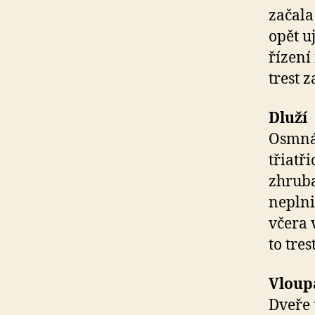
začala
opět u
řízení
trest 
Dluží
Osmnác
třiatř
zhruba
neplni
včera 
to tre
Vloup
Dveře 