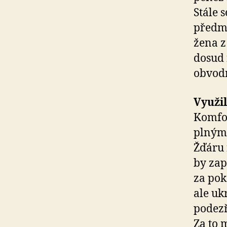
Stále 
předmě
žena z
dosud 
obvodn
Využil
Komfor
plnými
Žďáru 
by zapl
za poko
ale uk
podezř
Za to 