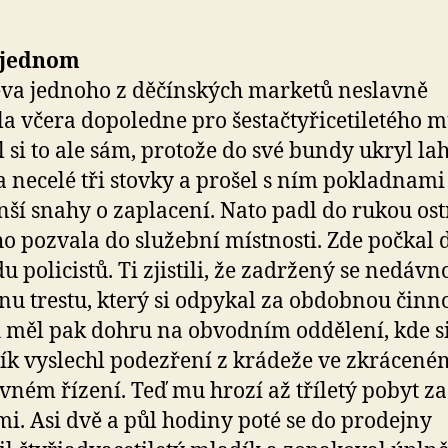
 jednom
va jednoho z děčínských marketů neslavně
a včera dopoledne pro šestačtyřicetiletého m
l si to ale sám, protože do své bundy ukryl la
a necelé tři stovky a prošel s ním pokladnami
ší snahy o zaplacení. Nato padl do rukou ost
ho pozvala do služební místnosti. Zde počkal 
u policistů. Ti zjistili, že zadržený se nedávno
nu trestu, který si odpykal za obdobnou činno
 měl pak dohru na obvodním oddělení, kde s
ík vyslechl podezření z krádeže ve zkrácené
vném řízení. Teď mu hrozí až tříletý pobyt za
i. Asi dvě a půl hodiny poté se do prodejny