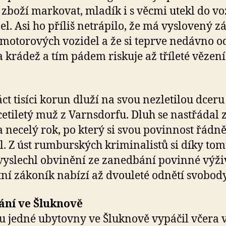
 zboží markovat, mladík i s věcmi utekl do vo
jel. Asi ho příliš netrápilo, že má vyslovený z
 motorových vozidel a že si teprve nedávno 
za krádež a tím pádem riskuje až tříleté vězení
t tisíci korun dluží na svou nezletilou dceru
icetiletý muž z Varnsdorfu. Dluh se nastřádal 
 necelý rok, po který si svou povinnost řádn
l. Z úst rumburských kriminalistů si díky to
vyslechl obvinění ze zanedbání povinné výži
stní zákoník nabízí až dvouleté odnětí svobody
ání ve Šluknově
u jedné ubytovny ve Šluknově vypáčil včera 