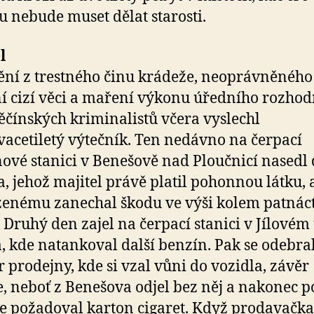
u nebude muset dělat starosti.
l
ní z trestného činu krádeže, neoprávněného
í cizí věci a maření výkonu úředního rozhodn
děčínských kriminalistů včera vyslechl
acetiletý výtečník. Ten nedávno na čerpací
ové stanici v Benešově nad Ploučnicí nasedl
a, jehož majitel právě platil pohonnou látku, a
enému zanechal škodu ve výši kolem patnácti
 Druhý den zajel na čerpací stanici v Jílovém
, kde natankoval další benzín. Pak se odebra
r prodejny, kde si vzal vůni do vozidla, závěr
, neboť z Benešova odjel bez něj a nakonec p
e požadoval karton cigaret. Když prodavačka