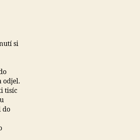
utí si
 do
 odjel.
 tisíc
 u
l do
o