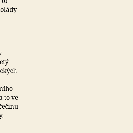
 to
kolády
v
etý
ických
dního
a to ve
řečinu
y.