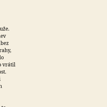
uže.
hev
 bez
rahy,
do
 vrátil
st.
i
m