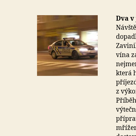
Dva v
Návště
dopadl
Zavini
vína z
nejmen
která 
příjezd
z výko
Příběh
výtečn
přípra
mřížem