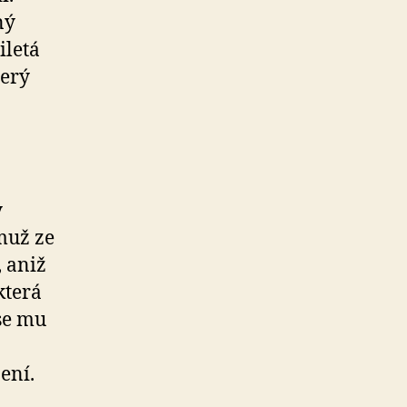
ný
iletá
terý
y
 muž ze
 aniž
která
 se mu
ení.