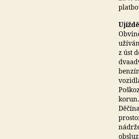
platbo
Ujíždě
Obvině
užíván
z úst 
dvaadv
benzín
vozidl
Poškoz
korun.
Děčína
prosto
nádrže
obsluz