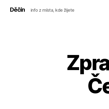
Děčín
info z místa, kde žijete
Zpra
Če