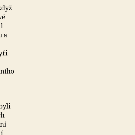
když
vé
l
u a
yři
dního
byli
ch
ání
í.