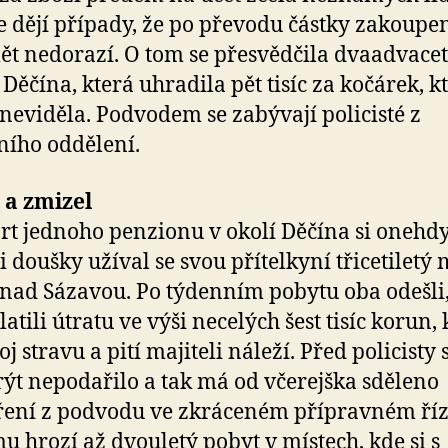
se dějí případy, že po převodu částky zakoupe
t nedorazí. O tom se přesvědčila dvaadvacet
 Děčína, která uhradila pět tisíc za kočárek, k
neviděla. Podvodem se zabývají policisté z
ího oddělení.
 a zmizel
t jednoho penzionu v okolí Děčína si onehd
 doušky užíval se svou přítelkyní třicetiletý
nad Sázavou. Po týdenním pobytu oba odešli,
atili útratu ve výši necelých šest tisíc korun, 
j stravu a pití majiteli náleží. Před policisty
rýt nepodařilo a tak má od včerejška sděleno
ení z podvodu ve zkráceném přípravném říz
mu hrozí až dvouletý pobyt v místech, kde si s