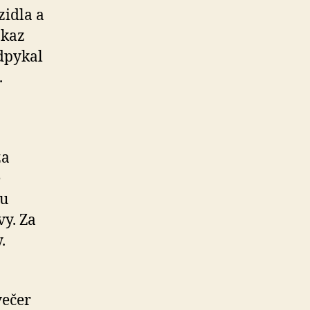
zidla a
ákaz
odpykal
.
za
ě
mu
vy. Za
.
večer