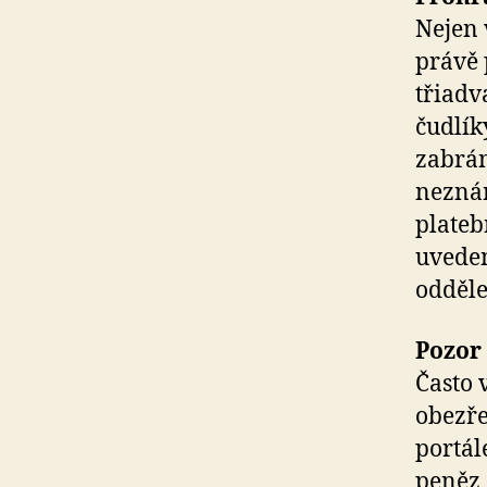
Nejen 
právě 
třiadv
čudlík
zabrán
neznám
platebn
uveden
odděle
Pozor
Často 
obezře
portál
peněz 