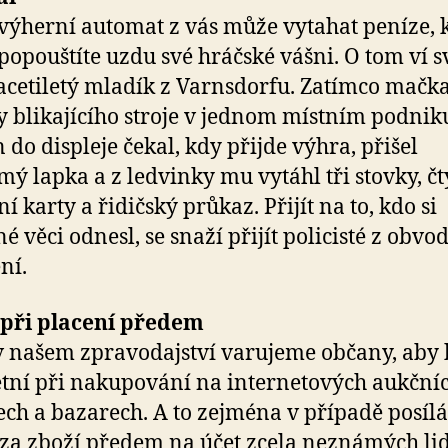
výherní automat z vás může vytahat peníze, 
popouštíte uzdu své hráčské vášni. O tom ví s
acetiletý mladík z Varnsdorfu. Zatímco mačka
y blikajícího stroje v jednom místním podnik
 do displeje čekal, kdy přijde výhra, přišel
ý lapka a z ledvinky mu vytáhl tři stovky, čt
í karty a řidičský průkaz. Přijít na to, kdo si
é věci odnesl, se snaží přijít policisté z obvo
ní.
 při placení předem
v našem zpravodajství varujeme občany, aby 
tní při nakupování na internetových aukční
ech a bazarech. A to zejména v případě posíl
za zboží předem na účet zcela neznámých lid