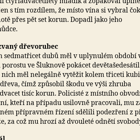
il čtyřiadvacetiletý mladík a zopakoval úplně
jen s tím rozdílem, že místo vína si vybral čo
otě přes pět set korun. Dopadl jako jeho
hůdce.
vaný dřevorubec
 sedmatřicet dubů měl v uplynulém období 
 porostu ve Šluknově pokácet devětašedesátil
 nich měl nelegálně vytěžit kolem třiceti kub
dřeva, čímž způsobil škodu ve výši zhruba
vacet tisíc korun. Policisté z místního obvo
ní, kteří na případu usilovně pracovali, mu z
ném přípravném řízení sdělili podezření z p
e, za což mu hrozí až dvouleté odnětí svobod
ál