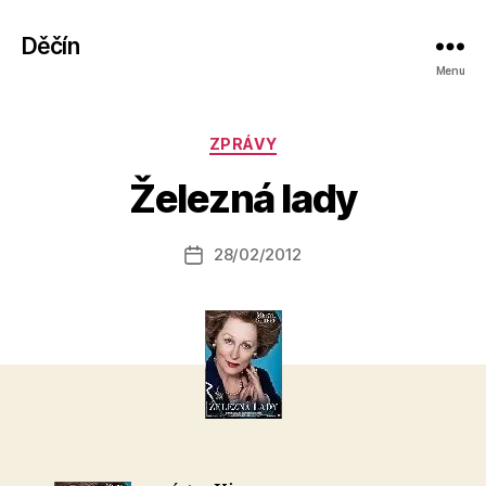
Děčín
Menu
A
Rubriky
ZPRÁVY
u
t
Železná lady
o
r:
Autor
28/02/2012
a
Datum
příspěvku
l
příspěvku
e
s
o