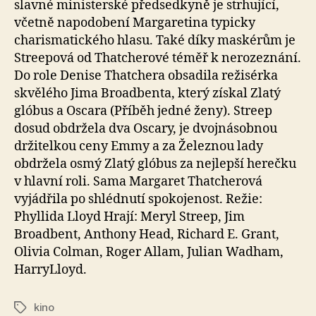
slavné ministerské předsedkyně je strhující,
včetně napodobení Margaretina typicky
charismatického hlasu. Také díky maskérům je
Streepová od Thatcherové téměř k nerozeznání.
Do role Denise Thatchera obsadila režisérka
skvělého Jima Broadbenta, který získal Zlatý
glóbus a Oscara (Příběh jedné ženy). Streep
dosud obdržela dva Oscary, je dvojnásobnou
držitelkou ceny Emmy a za Železnou lady
obdržela osmý Zlatý glóbus za nejlepší herečku
v hlavní roli. Sama Margaret Thatcherová
vyjádřila po shlédnutí spokojenost. Režie:
Phyllida Lloyd Hrají: Meryl Streep, Jim
Broadbent, Anthony Head, Richard E. Grant,
Olivia Colman, Roger Allam, Julian Wadham,
HarryLloyd.
kino
Štítky