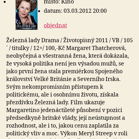
místo: Kino
datum: 03.03.2012 20:00
objednat
Železná lady Drama / Životopisný 2011 / VB / 105
´ / titulky / 12+/ 100,-Kč Margaret Thatcherová,
neobyčejná a všestranná žena, která dokázala,
že vysoká politika není jen výsadou mužů, se
jako první žena stala premiérkou Spojeného
království Velké Británie a Severního Irska.
Svým nekompromisním přístupem k
politickému, ale i osobnímu životu, získala
přezdívku Železná lady. Film ukazuje
Margaretino jedenáctileté působení v pozici
předsedkyně britské vlády, její neústupnost a
rozhodnost, ale i to, jakou cenu zaplatila za
politický vliv a moc. Výkon Meryl Streep v roli