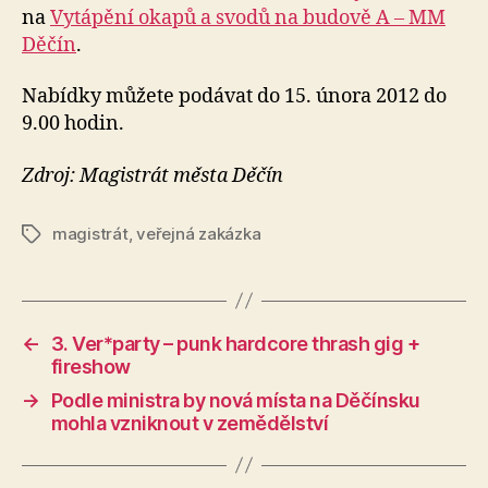
na
Vytápění okapů a svodů na budově A – MM
Děčín
.
Nabídky můžete podávat do 15. února 2012 do
9.00 hodin.
Zdroj: Magistrát města Děčín
magistrát
,
veřejná zakázka
Štítky
←
3. Ver*party – punk hardcore thrash gig +
fireshow
→
Podle ministra by nová místa na Děčínsku
mohla vzniknout v zemědělství