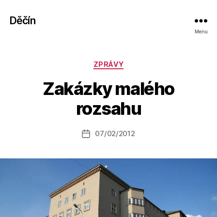
Děčín
Menu
Rubriky
ZPRÁVY
A
Zakázky malého
u
t
rozsahu
o
r:
Autor
07/02/2012
a
Datum
příspěvku
l
příspěvku
e
s
o