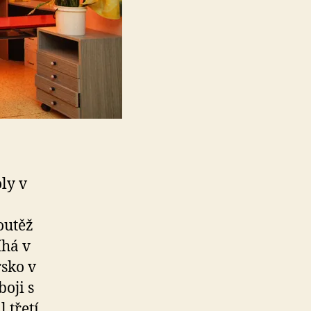
ly v
outěž
íhá v
sko v
oji s
 třetí