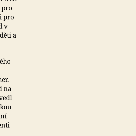
e pro
i pro
d v
děti a
kého
er.
i na
vedl
ckou
vní
enti