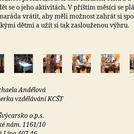
ět se o jeho aktivitách. V příštím měsíci se pl
aráda vrátit, aby měli možnost zahrát si spo
ckými dětmi a užít si tak zaslouženou výhru.
chaela Andělová
erka vzdělávání KCŠT
Švýcarsko o.p.s.
ké nám. 1161/10
 Lípa 407 46