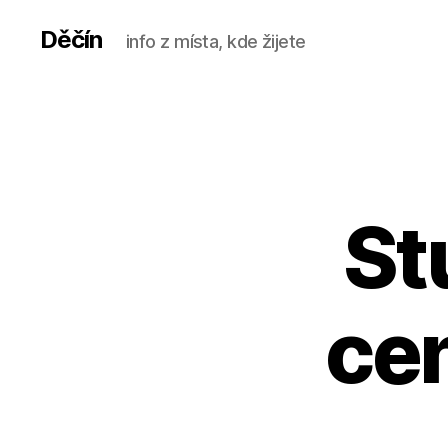
Děčín
info z místa, kde žijete
St
ce