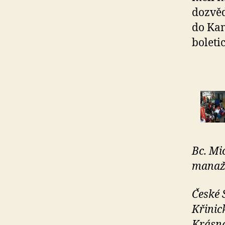
dozvěd
do Kam
boleti
Bc. Mi
manaž
České 
Křinic
Krásná