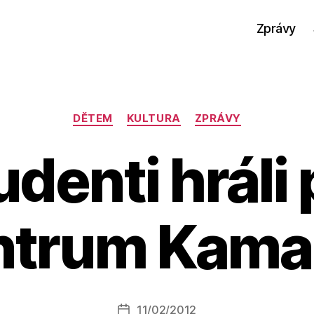
Zprávy
Rubriky
DĚTEM
KULTURA
ZPRÁVY
udenti hráli 
ntrum Kama
A
u
t
o
r:
Autor
11/02/2012
a
Datum