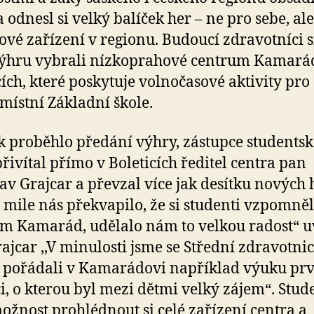
a odnesl si velký balíček her – ne pro sebe, al
ové zařízení v regionu. Budoucí zdravotníci s
ýhru vybrali nízkoprahové centrum Kamará
cích, které poskytuje volnočasové aktivity pro 
v místní Základní škole.
k proběhlo předání výhry, zástupce students
řivítal přímo v Boleticích ředitel centra pan
av Grajcar a převzal více jak desítku nových h
i mile nás překvapilo, že si studenti vzpomněl
m Kamarád, udělalo nám to velkou radost“ u
ajcar ,,V minulosti jsme se Střední zdravotni
 pořádali v Kamarádovi například výuku pr
, o kterou byl mezi dětmi velký zájem“. Stud
ožnost prohlédnout si celé zařízení centra a