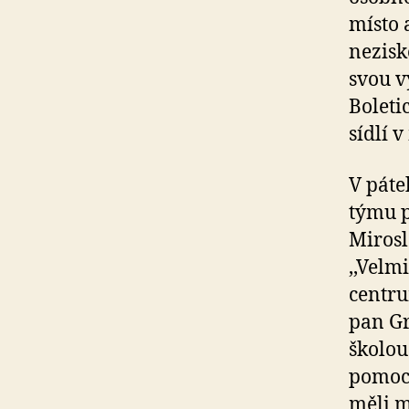
místo 
nezisk
svou v
Boleti
sídlí 
V páte
týmu p
Mirosl
,,Velm
centru
pan Gr
školou
pomoci
měli m