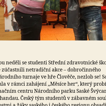
u neděli se studenti Střední zdravotnické ško
 zúčastnili netradiční akce – dobročinného
rodního turnaje ve hře Člověče, nezlob se! S
la v rámci zahájení ,,Měsíce her“, který prob
ačním centru Národního parku Saské Švýcar
handau. Český tým studentů v zábavném soub
stmi a žáky saského i českého regionu obsadil