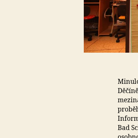
Minulo
Děčíně
meziná
proběh
Inform
Bad Sc
osobno