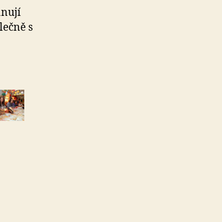
ánují
lečně s