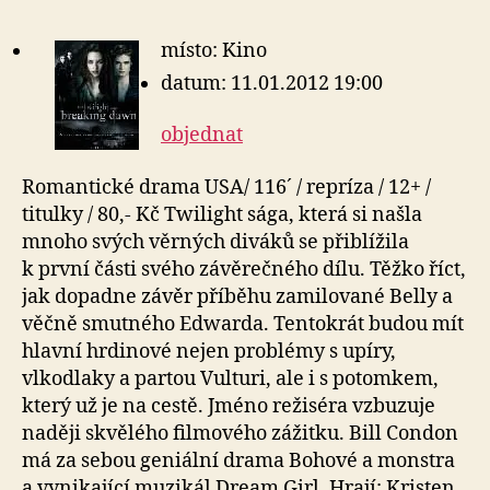
místo: Kino
datum: 11.01.2012 19:00
objednat
Romantické drama USA/ 116´ / repríza / 12+ /
titulky / 80,- Kč Twilight sága, která si našla
mnoho svých věrných diváků se přiblížila
k první části svého závěrečného dílu. Těžko říct,
jak dopadne závěr příběhu zamilované Belly a
věčně smutného Edwarda. Tentokrát budou mít
hlavní hrdinové nejen problémy s upíry,
vlkodlaky a partou Vulturi, ale i s potomkem,
který už je na cestě. Jméno režiséra vzbuzuje
naději skvělého filmového zážitku. Bill Condon
má za sebou geniální drama Bohové a monstra
a vynikající muzikál Dream Girl. Hrají: Kristen