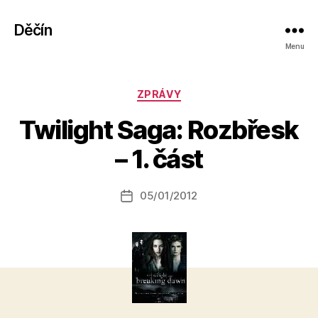
Děčín
Menu
Rubriky
ZPRÁVY
A
Twilight Saga: Rozbřesk
u
t
– 1. část
o
r:
Autor
05/01/2012
a
Datum
příspěvku
l
příspěvku
e
s
o