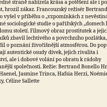
jedné straně nabízela krása a potěšení ale i p
st, hrozil zákaz. Francouzský režisér Bertran
o vyšel v příběhu o „vzpomínkách z nevěstinc
né sociologické studie o pařížských „domech 
lomu století. Filmový obraz prostitutek a jeji
íků zbavil lechtivého a povrchního pozlátka,
il o poznání živočišnější atmosférou. Do pop
jí autentické osudy dívek, jejich rivalita i
ství, ale i dobové volání po obratu k rádoby
ější společnosti. Režie: Bertrand Bonello Hr
Haenel, Jasmine Trinca, Hafsia Herzi, Noémi
y, Céline Sallette