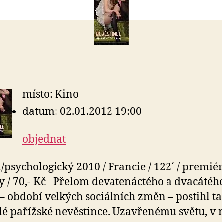
místo: Kino
datum: 02.01.2012 19:00
objednat
psychologický 2010 / Francie / 122´ / premiér
lky / 70,- Kč Přelom devatenáctého a dvacátéh
í – období velkých sociálních změn – postihl t
lé pařížské nevěstince. Uzavřenému světu, v