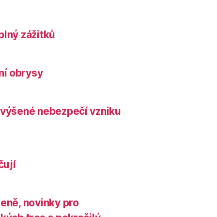
plný zážitků
ní obrysy
zvýšené nebezpečí vzniku
čují
leně, novinky pro