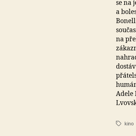
se na 
a bole
Bonell
součas
na pře
zákazn
nahrad
dostáva
přátel
humánn
Adele 
Lvovsk
kino
Štítky