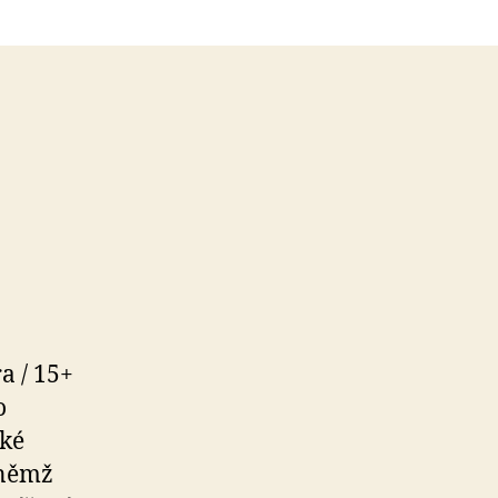
a / 15+
o
aké
 němž