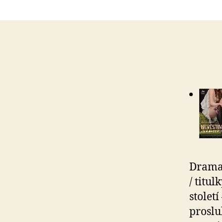
Drama/
/ titu
stolet
proslu