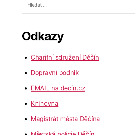
vyhledávání:
Odkazy
Charitní sdružení Děčín
Dopravní podnik
EMAIL na decin.cz
Knihovna
Magistrát města Děčína
Městská policie Děčín