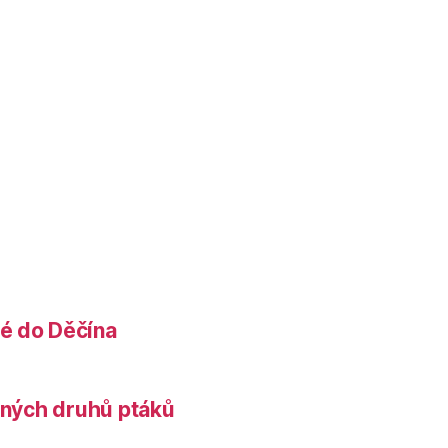
é do Děčína
něných druhů ptáků