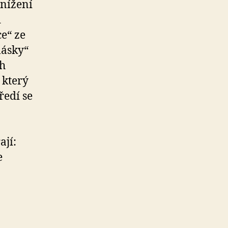
onížení
d
e“ ze
lásky“
ch
 který
ředí se
ají:
e