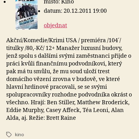
místo: Kino
datum: 20.12.2011 19:00
objednat
Akční/Komedie/Krimi USA / premiéra /104´/
titulky /80,-Kč/ 12+ Manažer luxusní budovy,
jenž spolu s dalšími svými zaměstnanci přijde o
práci kvůli finančnímu podvodníkovi, který
pak má tu smůlu, že mu soud uloží trest
domácího vězení zrovna v budově, ve které
hlavní hrdinové pracovali, se se svými
spolupracovníky rozhodne podvodníka okrást o
všechno. Hrají: Ben Stiller, Matthew Broderick,
Eddie Murphy, Casey Affeck, Téa Leoni, Alan
Alda, aj. Režie: Brett Raine
kino
Štítky