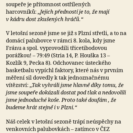
soupeře je přítomnost ostřílených
harcovníků:
„Jejich předností je to, že mají
v kádru dost zkušených hráčů.“
V letošní sezoně jsme se již s Plzní střetli, a to na
domácí palubovce v rámci 8. kola, kdy jsme
Fránu a spol. vyprovodili třicetibodovou
porážkou! – 79:49 (Stria 14, P. Houška 13 –
Kozlík 9, Pecka 8). Odchovanec ústeckého
basketbalu vypíchl faktory, které nás v prvním
měření sil dovedly k tak jednoznačnému
vítězství:
„Tak vyhráli jsme hlavně díky tomu, že
jsme soupeře dokázali dostat pod tlak a nedovolili
jsme jednoduché koše. Proto také doufám , že
budeme hrát stejně i v Plzni.“
Náš celek v letošní sezoně trápí neúspěchy na
venkovních palubovkách – zatímco v ČEZ