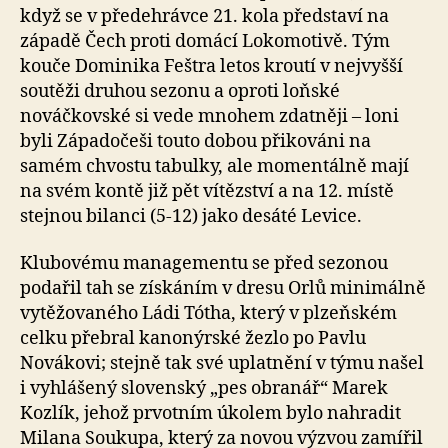
když se v předehrávce 21. kola představí na
západě Čech proti domácí Lokomotivě. Tým
kouče Dominika Feštra letos kroutí v nejvyšší
soutěži druhou sezonu a oproti loňské
nováčkovské si vede mnohem zdatněji – loni
byli Západočeši touto dobou přikováni na
samém chvostu tabulky, ale momentálně mají
na svém kontě již pět vítězství a na 12. místě
stejnou bilanci (5-12) jako desáté Levice.
Klubovému managementu se před sezonou
podařil tah se získáním v dresu Orlů minimálně
vytěžovaného Ládi Tótha, který v plzeňském
celku přebral kanonýrské žezlo po Pavlu
Novákovi; stejně tak své uplatnění v týmu našel
i vyhlášený slovenský „pes obranář“ Marek
Kozlík, jehož prvotním úkolem bylo nahradit
Milana Soukupa, který za novou výzvou zamířil