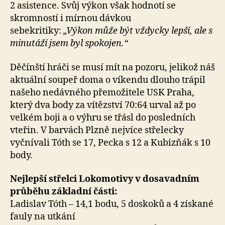
2 asistence. Svůj výkon však hodnotí se
skromností i mírnou dávkou
sebekritiky:
„Výkon může být vždycky lepší, ale s
minutáží jsem byl spokojen.“
Děčínští hráči se musí mít na pozoru, jelikož náš
aktuální soupeř doma o víkendu dlouho trápil
našeho nedávného přemožitele USK Praha,
který dva body za vítězství 70:64 urval až po
velkém boji a o výhru se třásl do posledních
vteřin. V barvách Plzně nejvíce střelecky
vyčnívali Tóth se 17, Pecka s 12 a Kubizňák s 10
body.
Nejlepší střelci Lokomotivy v dosavadním
průběhu základní části:
Ladislav Tóth – 14,1 bodu, 5 doskoků a 4 získané
fauly na utkání