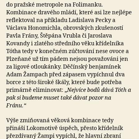
do pražské metropole na Folimanku.
Kombinace dravého mládí, které asi lze nejlépe
reflektoval na příkladu Ladislava Pecky a
Václava Honomichla, obrovských zkušeností
Pavla Frány, Štěpána Vrubla či Jaroslava
Kovandy i zlatého středního věku křídelníka
Tótha tedy v konečném zúčtování nese ovoce a
Plzeňané už tím pádem nejsou považováni jen
za ligové otloukánky. Děčínský benjamínek
Adam Žampach před zápasem vypíchnul dva
borce z této široké škály, které bude potřeba
primárně eliminovat: „
Nejvíce bodů dává Tóth a
pak si budeme muset také dávat pozor na
Fránu.“
Výše zmiňovaná věková kombinace tedy
přináší Lokomotivě úspěch, přesto křídelník
přezdívaný Žampi vypíchl, že hlavní zbraní