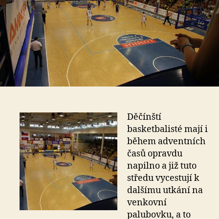
Děčínští
basketbalisté mají i
během adventních
časů opravdu
napilno a již tuto
středu vycestují k
dalšímu utkání na
venkovní
palubovku, a to