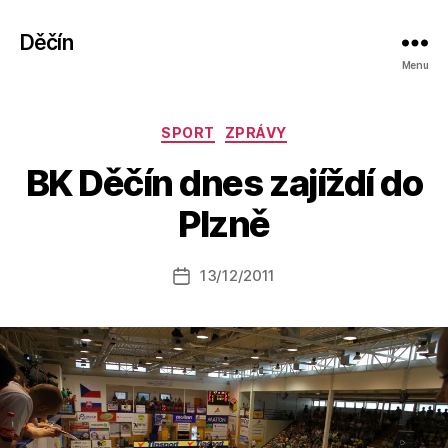
Děčín
Menu
Rubriky
SPORT
ZPRÁVY
A
BK Děčín dnes zajíždí do
u
t
Plzně
o
r:
Autor
13/12/2011
a
Datum
příspěvku
l
příspěvku
e
s
o