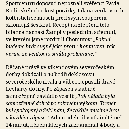
Sportcentru doposud nepoznali svěřenci Pavla
Budínského hořkost porážky, tak na venkovních
kolbištích se museli před svým soupeřem
sklonit již šestkrát. Recept na zlepšení této
bilance nachází Žampi v posledním střetnutí,
ve kterém jsme rozdrtili Chomutov:
„Pokud
budeme hrát stejně jako proti Chomutovu, tak
věřím, že venkovní smůlu prolomíme.“
Děčané právě ve víkendovém severočeském
derby dokázali o 40 bodů deklasovat
severočeského rivala a vůbec nepustili dravé
Levharty do hry. Po zápase i v kabině
samozřejmě zavládlo veselí:
„Tak nálada byla
samozřejmě dobrá po takovém výkonu. Trenér
byl spokojený a řekl nám, že takhle musíme hrát
v každém zápase.“
Adam odehrál v utkání téměř
14 minut, během kterých zaznamenal 4 body a