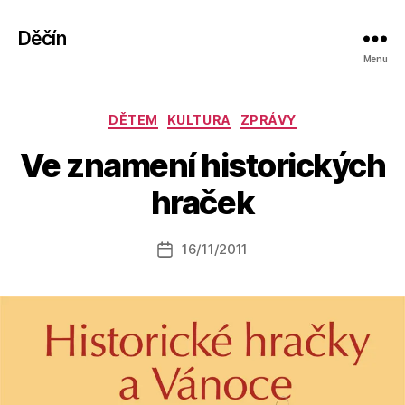
Děčín
Menu
Rubriky
DĚTEM
KULTURA
ZPRÁVY
A
Ve znamení historických
u
t
hraček
o
r:
Autor
16/11/2011
a
Datum
příspěvku
l
příspěvku
e
s
o