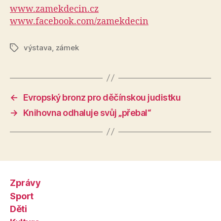
www.zamekdecin.cz
www.facebook.com/zamekdecin
výstava
,
zámek
Štítky
←
Evropský bronz pro děčínskou judistku
→
Knihovna odhaluje svůj „přebal“
Zprávy
Sport
Děti