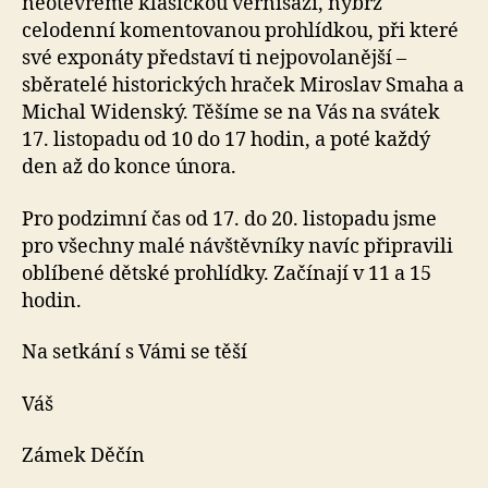
neotevřeme klasickou vernisáží, nýbrž
celodenní komentovanou prohlídkou, při které
své exponáty představí ti nejpovolanější –
sběratelé historických hraček Miroslav Smaha a
Michal Widenský. Těšíme se na Vás na svátek
17. listopadu od 10 do 17 hodin, a poté každý
den až do konce února.
Pro podzimní čas od 17. do 20. listopadu jsme
pro všechny malé návštěvníky navíc připravili
oblíbené dětské prohlídky. Začínají v 11 a 15
hodin.
Na setkání s Vámi se těší
Váš
Zámek Děčín