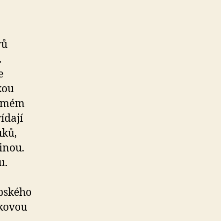
rů
.
e
kou
trmém
ídají
uků,
jinou.
u.
bského
ukovou