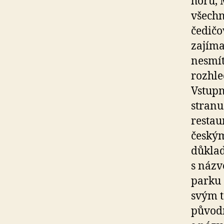
horu, 
všechn
čedičo
zajíma
nesmít
rozhle
Vstupn
stranu
restau
českým
důkla
s názv
parku 
svým t
původn