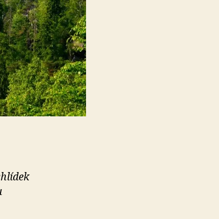
yhlídek
u