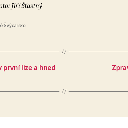
oto: Jiří Šťastný
é Švýcarsko
v první lize a hned
Zpra