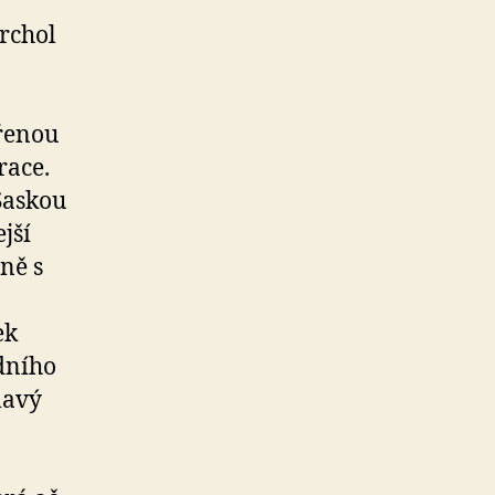
rchol
vřenou
race.
Saskou
jší
ně s
ek
dního
mavý