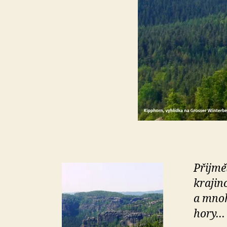
Přijmě
krajin
a mnoh
hory…