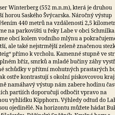
er Winterberg (552 m.n.m), která je druhou
ší horou Saského Švýcarska. Náročný výstup
ýšením 440 metrů na vzdálenosti 2,5 kilomet
me na parkovišti u řeky Labe v obci Schmilka
eme obcí kolem vodního mlýnu a pokračujem
tší, ale také nejstrmější zeleně značenou stez
teig“ přímo k vrcholu. Kamenné stupně ve s
plném bříz, smrků a mladé bučiny záhy vystř
é schůdky v přítmí mohutných prastarých b
tak ostře kontrastují s okolní pískovcovou kra
ně namáhavý výstup nám zabere hodinu čas
ích partiích doporučuji odbočit vpravo na
ou vyhlídku Kipphorn. Výhledy odtud do La
jsou ojedinělé. Na horizontu můžete hádat B