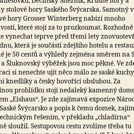
Milešovku, Děčínský Sněžník, Krušné hory a
y stolové hory Saského Švýcarska. Samotný v
vé hory Grosser Winterberg nabízí mnoho
vostí, které stojí za to prozkoumat. Rozhodně
e vynechat teprve před třemi lety znovuote
dnu, která je součástí zdejšího hotelu a restau
é je 50 centů a výhledy zejména směrem na 
 a Šluknovský výběžek jsou moc pěkné. Ve zde
raci si nenechte ujít něco málo ze saské kuchy
i knedlíky a česky hovořící obsluhou. Za
dnou prohlídku stojí nedaleký kamenný dom
em „Eishaus“. Je zde zajímavá expozice Náro
Saské Švýcarsko a popis k čemu domek, zají
echnickým řešením, v překladu „chladírna“
ě sloužil. Sestupovou cestu zvolíme třeba tu