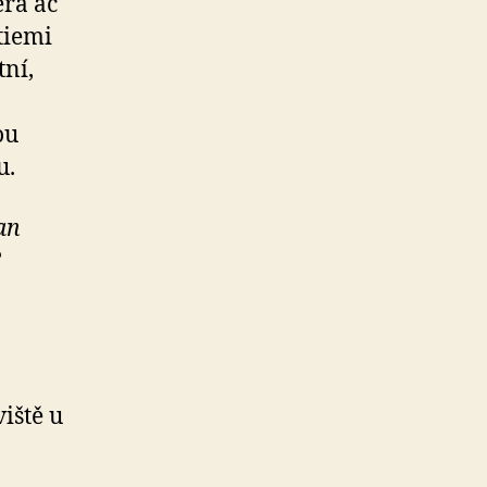
erá ač
tiemi
tní,
ou
u.
an
?
iště u