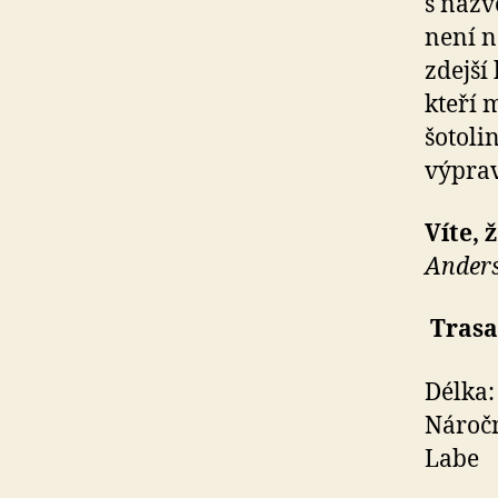
s názv
není n
zdejší 
kteří 
šotoli
výprav
Víte,
Anders
Trasa
Délka: 
Náročn
Labe