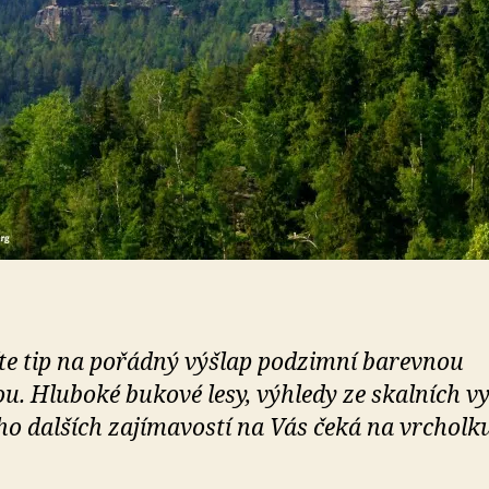
te tip na pořádný výšlap podzimní barevnou
ou. Hluboké bukové lesy, výhledy ze skalních v
o dalších zajímavostí na Vás čeká na vrcholk