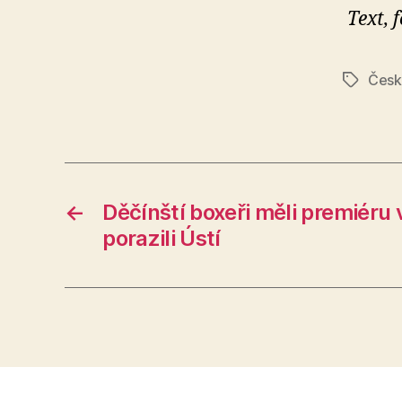
Text, f
Česk
Štítky
←
Děčínští boxeři měli premiéru 
porazili Ústí