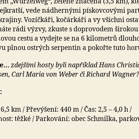
em „Wurzelweg“, zeleně značená (3,5 km), kt
ejkratší, vede nádhernými pískovcovými par
krajiny. Vozíčkáři, kočárkáři a vy všichni osta
máte rádi výzvy, zkuste s doprovodem širokou
novou cestu a vydejte se na 6 kilometrů dlouh
u plnou ostrých serpentin a pokořte tuto hor
 že…
zdejšími hosty byli například Hans Christi
en, Carl Maria von Weber či Richard Wagner
:
6,5 km / Převýšení: 440 m / Čas: 2,5 – 4,0 h /
ost: těžké / Parkování: obec Schmilka, parkov