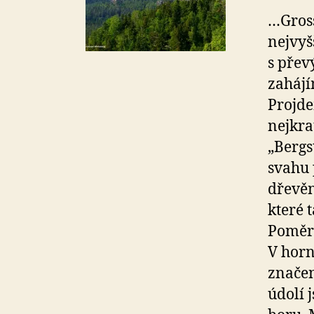
…Gross
nejvyš
s přev
zahájí
Projd
nejkra
„Bergs
svahu 
dřevěn
které 
Poměr
V horn
značen
údolí 