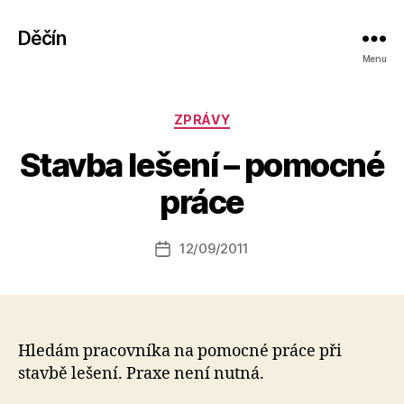
Děčín
Menu
Rubriky
ZPRÁVY
A
Stavba lešení – pomocné
u
t
práce
o
r:
Autor
12/09/2011
a
Datum
příspěvku
l
příspěvku
e
s
o
Hledám pracovníka na pomocné práce při
stavbě lešení. Praxe není nutná.