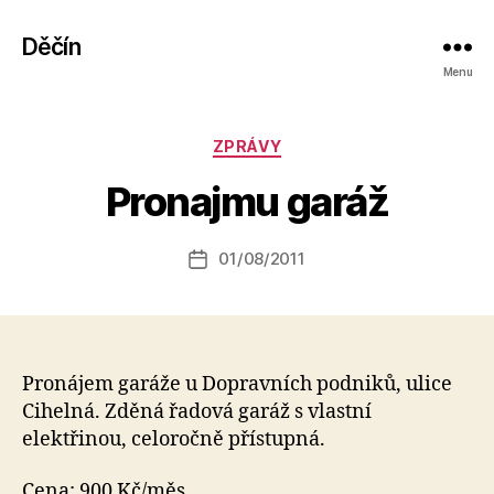
Děčín
Menu
A
Rubriky
ZPRÁVY
u
t
Pronajmu garáž
o
r:
Autor
01/08/2011
a
Datum
příspěvku
l
příspěvku
e
s
o
Pronájem garáže u Dopravních podniků, ulice
Cihelná. Zděná řadová garáž s vlastní
elektřinou, celoročně přístupná.
Cena: 900 Kč/měs.