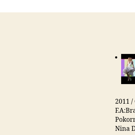
2011 /
F.A:Br
Pokorn
Nina D