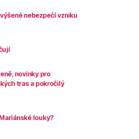
zvýšené nebezpečí vzniku
čují
leně, novinky pro
kých tras a pokročilý
 Mariánské louky?