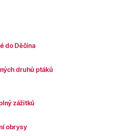
é do Děčína
něných druhů ptáků
plný zážitků
ní obrysy