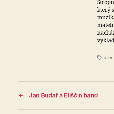
Stropn
který 
muziká
malebn
nacház
vyklad
kino
Štítky
←
Jan Budař a Eliščin band