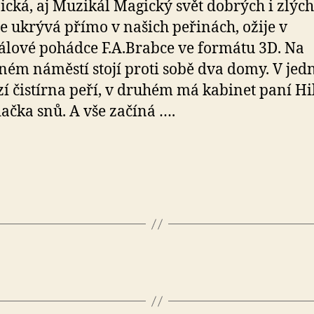
ická, aj Muzikál Magický svět dobrých i zlých
se ukrývá přímo v našich peřinách, ožije v
lové pohádce F.A.Brabce ve formátu 3D. Na
ém náměstí stojí proti sobě dva domy. V jed
í čistírna peří, v druhém má kabinet paní Hi
ačka snů. A vše začíná ….