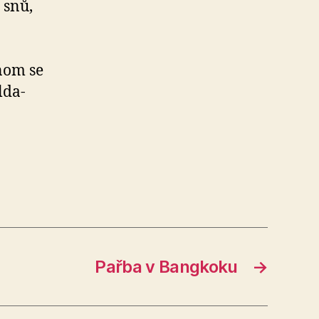
 snů,
nom se
lda-
Pařba v Bangkoku
→