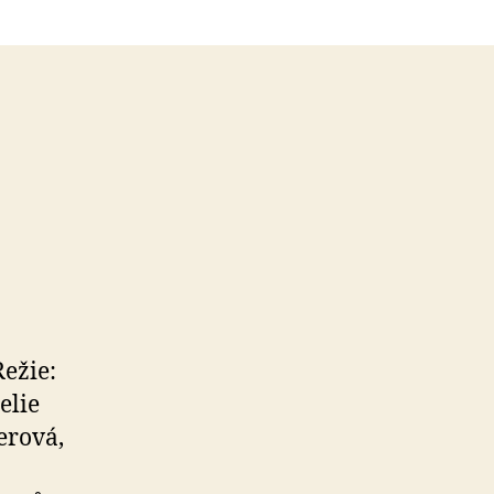
Režie:
elie
erová,