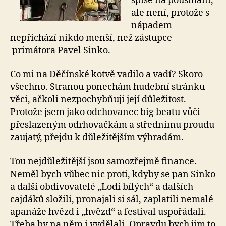
spíše na pousmání,
ale není, protože s
nápadem
nepřichází nikdo menší, než zástupce
primátora Pavel Sinko.
Co mi na Děčínské kotvě vadilo a vadí? Skoro
všechno. Stranou ponechám hudební stránku
věci, ačkoli nezpochybňuji její důležitost.
Protože jsem jako odchovanec big beatu vůči
přeslazeným odrhovačkám a střednímu proudu
zaujatý, přejdu k důležitějším výhradám.
Tou nejdůležitější jsou samozřejmě finance.
Neměl bych vůbec nic proti, kdyby se pan Sinko
a další obdivovatelé „Lodí bílých“ a dalších
cajdáků složili, pronajali si sál, zaplatili nemalé
apanáže hvězd i „hvězd“ a festival uspořádali.
Třeba by na něm i vydělali. Opravdu bych jim to