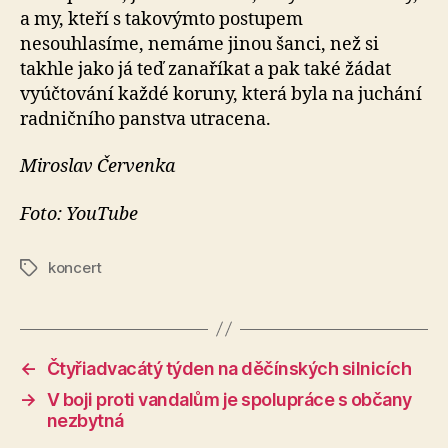
a my, kteří s takovýmto postupem
nesouhlasíme, nemáme jinou šanci, než si
takhle jako já teď zanaříkat a pak také žádat
vyúčtování každé koruny, která byla na juchání
radničního panstva utracena.
Miroslav Červenka
Foto: YouTube
koncert
Štítky
←
Čtyřiadvacátý týden na děčínských silnicích
→
V boji proti vandalům je spolupráce s občany
nezbytná