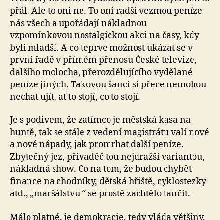
přál. Ale to oni ne. To oni radši vezmou peníze
nás všech a upořádají nákladnou
vzpomínkovou nostalgickou akci na časy, kdy
byli mladší. A co teprve možnost ukázat se v
první řadě v přímém přenosu České televize,
dalšího molocha, přerozdělujícího vydělané
peníze jiných. Takovou šanci si přece nemohou
nechat ujít, ať to stojí, co to stojí.
Je s podivem, že zatímco je městská kasa na
huntě, tak se stále z vedení magistrátu valí nové
a nové nápady, jak promrhat další peníze.
Zbytečný jez, přivaděč tou nejdražší variantou,
nákladná show. Co na tom, že budou chybět
finance na chodníky, dětská hřiště, cyklostezky
atd., „maršálstvu “ se prostě zachtělo tančit.
Málo platné, je demokracie, tedy vláda většiny,