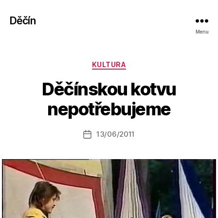
Děčín
Menu
Rubriky
KULTURA
A
Děčínskou kotvu
u
t
nepotřebujeme
o
r:
Autor
13/06/2011
a
Datum
příspěvku
l
příspěvku
e
s
o