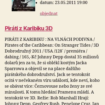
datum: 23.05.2011 19:00
objednat
Piráti z Karibiku 3D
PIRÁTI Z KARIBIKU : NA VLNÁCH PODIVNA /
Pirates of the Caribbean: On Stranger Tides / 3D
Dobrodružný 2011 / USA /128´ / premiéra /
dabing / 165,-Kč Johnny Depp dostal 35 milionů
dolarů jen za to, že si oblékl kostým Jacka
Sparrowa a objevil se na place dalšího
pirátského dobrodružství. Jack se tentokrát
ocitá v nečekaném víru událostí, kde neví, koho
se obávat více: Černovouse nebo ženy ze své
minulosti. K tomu hledání Pramenu mládí. A
tentokrát ve 3D. Režie: Rob Marshall Hrají:
Johnny Depp, Geofrey Rush, Penelope Cruz, Ian