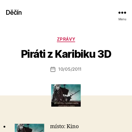
Děčín
Menu
A
Rubriky
ZPRÁVY
u
t
Piráti z Karibiku 3D
o
r:
Autor
10/05/2011
a
Datum
příspěvku
l
příspěvku
e
s
o
místo: Kino