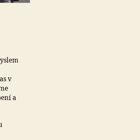
myslem
as v
íme
pení a
u