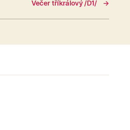
Večer tříkrálový /D1/
→