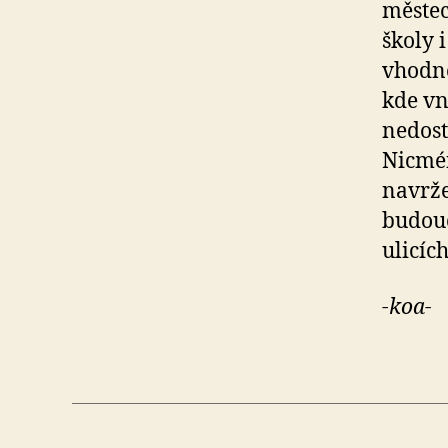
městec
školy 
vhodné
kde vn
nedost
Nicmén
navrže
budouc
ulicích
-koa-