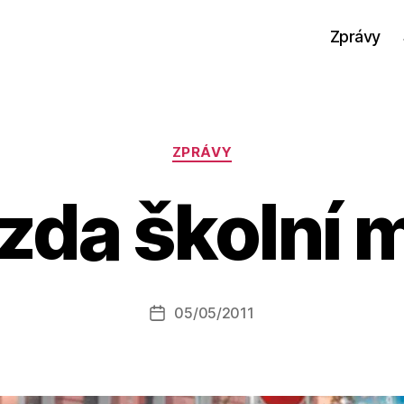
Zprávy
Rubriky
ZPRÁVY
ízda školní 
A
u
t
o
r:
Autor
05/05/2011
a
Datum
příspěvku
l
příspěvku
e
s
o