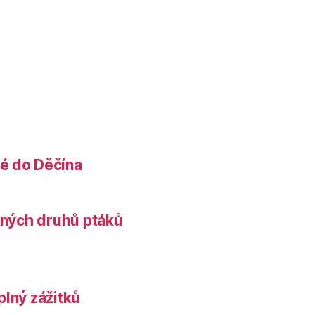
é do Děčína
něných druhů ptáků
plný zážitků