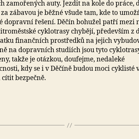
h zamořených auty. Jezdit na kole do práce, 
i za zábavou je běžné všude tam, kde to umož
 dopravní řešení. Děčín bohužel patří mezi 
itroměstské cyklotrasy chybějí, především z
atku finančních prostředků na jejich vybudo
ě na dopravních studiích jsou tyto cyklotrasy
ny, takže je otázkou, doufejme, nedaleké
nosti, kdy se i v Děčíně budou moci cyklisté 
 cítit bezpečně.