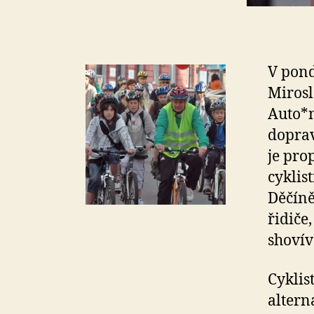
V pond
Mirosl
Auto*m
doprav
je pro
cyklis
Děčíně
řidiče
shovív
Cyklis
altern