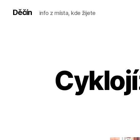
Děčín
info z místa, kde žijete
Cykloj