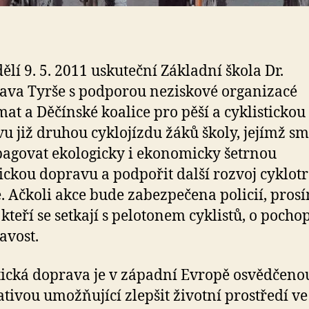
ělí 9. 5. 2011 uskuteční Základní škola Dr.
ava Tyrše s podporou neziskové organizacé
at a Děčínské koalice pro pěší a cyklistickou
u již druhou cyklojízdu žáků školy, jejímž s
pagovat ekologicky i ekonomicky šetrnou
tickou dopravu a podpořit další rozvoj cyklotr
. Ačkoli akce bude zabezpečena policií, pros
, kteří se setkají s pelotonem cyklistů, o pocho
avost.
tická doprava je v západní Evropě osvědčeno
ativou umožňující zlepšit životní prostředí ve