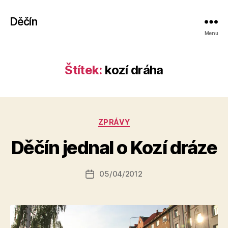
Děčín
Menu
Štítek:
kozí dráha
A
Rubriky
ZPRÁVY
u
t
Děčín jednal o Kozí dráze
o
r:
Autor
05/04/2012
a
Datum
příspěvku
l
příspěvku
e
s
o