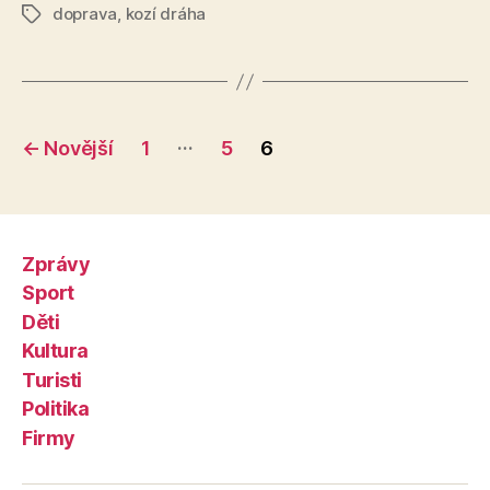
doprava
,
kozí dráha
Štítky
Stránkování
…
←
Novější
1
5
6
příspěvků
Zprávy
Sport
Děti
Kultura
Turisti
Politika
Firmy