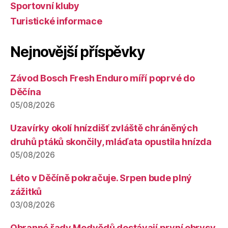
Sportovní kluby
Turistické informace
Nejnovější příspěvky
Závod Bosch Fresh Enduro míří poprvé do
Děčína
05/08/2026
Uzavírky okolí hnízdišť zvláště chráněných
druhů ptáků skončily, mláďata opustila hnízda
05/08/2026
Léto v Děčíně pokračuje. Srpen bude plný
zážitků
03/08/2026
Obranné řady Medvědů dostávají první obrysy