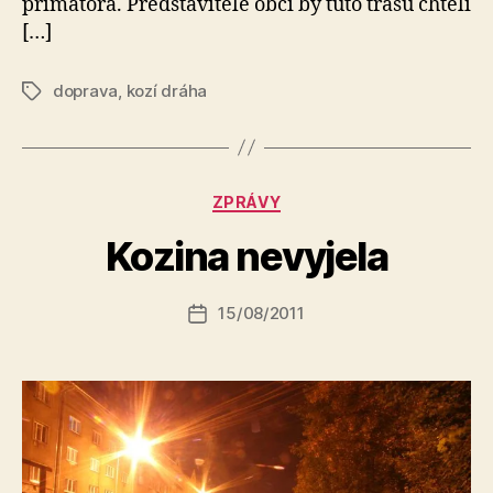
primátora. Představitelé obcí by tuto trasu chtěli
[…]
doprava
,
kozí dráha
Štítky
A
Rubriky
ZPRÁVY
u
t
Kozina nevyjela
o
r:
Autor
15/08/2011
a
Datum
příspěvku
l
příspěvku
e
s
o