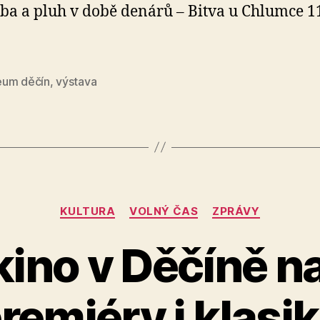
ba a pluh v době denárů – Bitva u Chlumce 1
um děčín
,
výstava
Rubriky
KULTURA
VOLNÝ ČAS
ZPRÁVY
 kino v Děčíně n
A
remiéry i klasi
u