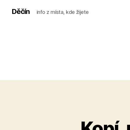
Děčín
info z místa, kde žijete
Kopí,