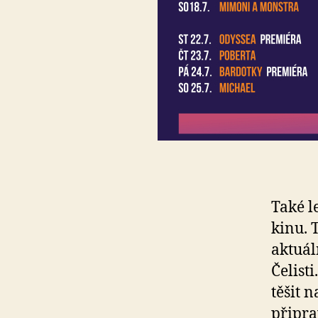
Také l
kinu. 
aktuál
Čelist
těšit 
připra