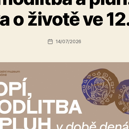
A
 o životě ve 12.
u
t
o
r:
Autor
14/07/2026
a
Datum
příspěvku
l
příspěvku
e
s
o