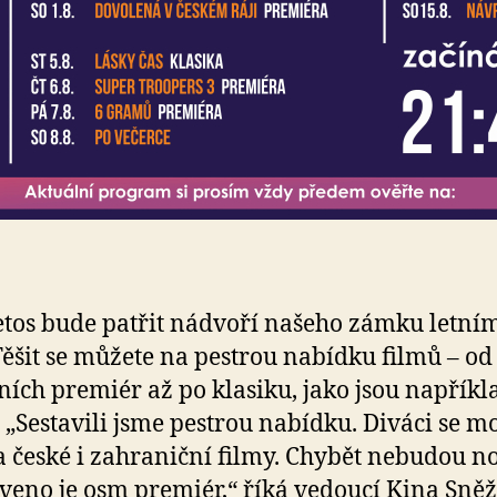
etos bude patřit nádvoří našeho zámku letní
Těšit se můžete na pestrou nabídku filmů – od
ních premiér až po klasiku, jako jsou napříkl
i. „Sestavili jsme pestrou nabídku. Diváci se 
na české i zahraniční filmy. Chybět nebudou n
veno je osm premiér,“ říká vedoucí Kina Sně