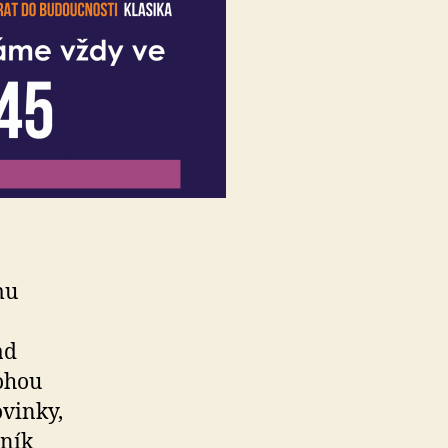
mu
ad
mohou
ovinky,
žník