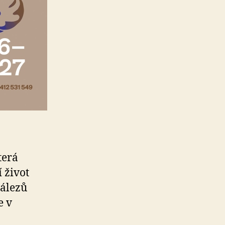
terá
 život
nálezů
e v