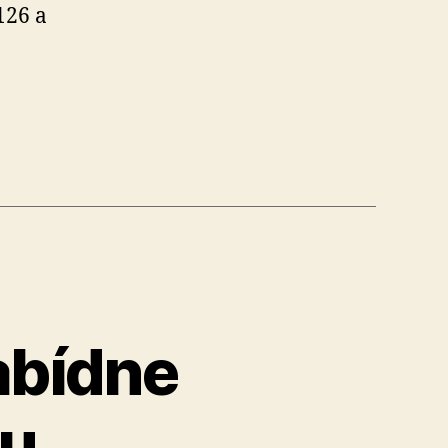
126 a
abídne
ku