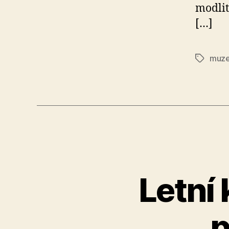
modlit
[…]
muze
Štítky
Letní
p