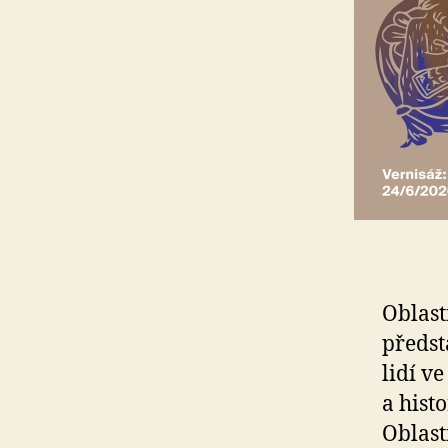
Oblast
předst
lidí v
a hist
Oblast