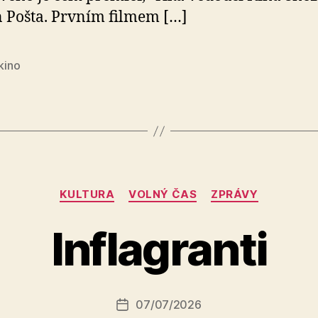
 Pošta. Prvním filmem […]
 kino
Rubriky
KULTURA
VOLNÝ ČAS
ZPRÁVY
A
Inflagranti
u
t
o
r:
Autor
07/07/2026
a
Datum
příspěvku