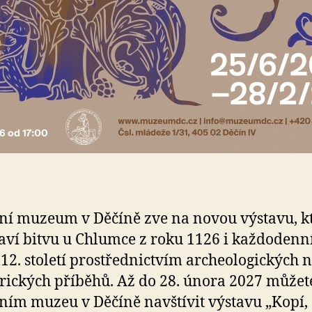
ní muzeum v Děčíně zve na novou výstavu, k
aví bitvu u Chlumce z roku 1126 i každodenní
e 12. století prostřednictvím archeologických 
orických příběhů. Až do 28. února 2027 můžet
ním muzeu v Děčíně navštívit výstavu „Kopí,